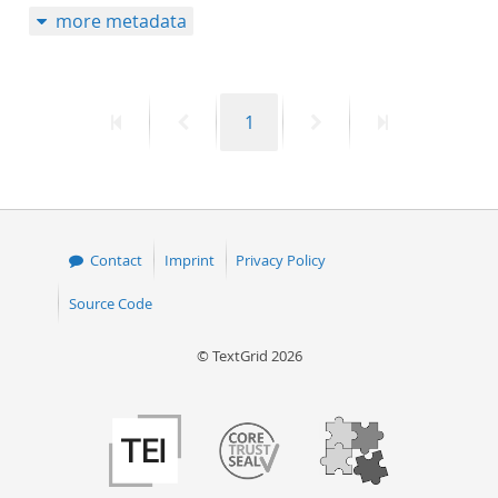
more metadata
50
First
Previous
Page
Next
Last
1
page
page
page
page
Contact
Imprint
Privacy Policy
Source Code
© TextGrid 2026