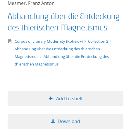
Mesmer, Franz Anton
title ascending
Abhandlung über die Entdeckung
title descending
des thierischen Magnetismus
format ascending
text/xml
Corpus of Literary Modernity (Kolimo+)
Collection 2
Abhandlung über die Entdeckung des thierischen
format descendin
Magnetismus
Abhandlung über die Entdeckung des
thierischen Magnetismus
publication date 
publication date 
Add to shelf
10
Download
20