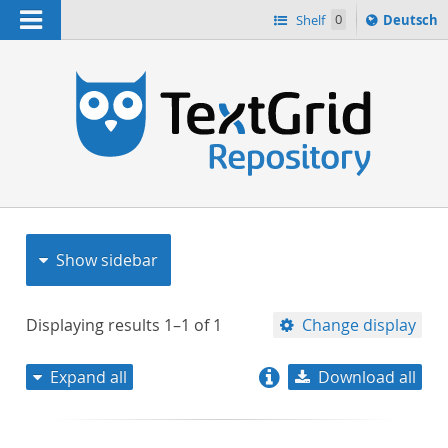
Navigation
Sprache
Shelf
0
Deutsch
ï¿½ndern
nach
h
Show sidebar
Displaying results
1–1
of
1
Change display
Expand all
Download all
relevance