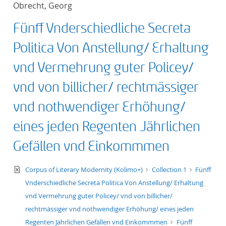
Obrecht, Georg
title ascending
Fünff Vnderschiedliche Secreta
title descending
Politica Von Anstellung/ Erhaltung
format ascending
vnd Vermehrung guter Policey/
vnd von billicher/ rechtmässiger
format descendin
vnd nothwendiger Erhöhung/
publication date 
eines jeden Regenten Jährlichen
publication date 
Gefällen vnd Einkommmen
text/xml
Corpus of Literary Modernity (Kolimo+)
Collection 1
Fünff
Vnderschiedliche Secreta Politica Von Anstellung/ Erhaltung
10
vnd Vermehrung guter Policey/ vnd von billicher/
rechtmässiger vnd nothwendiger Erhöhung/ eines jeden
20
Regenten Jährlichen Gefällen vnd Einkommmen
Fünff