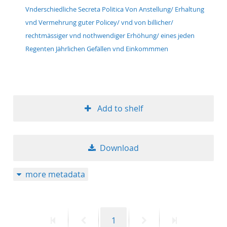
Vnderschiedliche Secreta Politica Von Anstellung/ Erhaltung
50
vnd Vermehrung guter Policey/ vnd von billicher/
rechtmässiger vnd nothwendiger Erhöhung/ eines jeden
Regenten Jährlichen Gefällen vnd Einkommmen
Add to shelf
Download
more metadata
First
Previous
Page
Next
Last
1