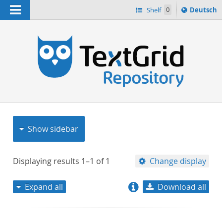
Navigation
Sprache
Shelf
0
Deutsch
ï¿½ndern
nach
h
Show sidebar
Displaying results
1–1
of
1
Change display
Expand all
Download all
relevance