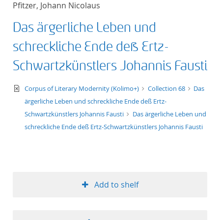
Pfitzer, Johann Nicolaus
title ascending
Das ärgerliche Leben und
title descending
schreckliche Ende deß Ertz-
format ascending
Schwartzkünstlers Johannis Fausti
format descendin
text/xml
Corpus of Literary Modernity (Kolimo+)
Collection 68
Das
ärgerliche Leben und schreckliche Ende deß Ertz-
publication date 
Schwartzkünstlers Johannis Fausti
Das ärgerliche Leben und
schreckliche Ende deß Ertz-Schwartzkünstlers Johannis Fausti
publication date 
10
Add to shelf
20