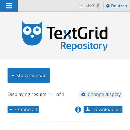
Navigation
Sprache
Shelf
0
Deutsch
ï¿½ndern
nach
h
Show sidebar
Displaying results
1–1
of
1
Change display
Expand all
Download all
relevance