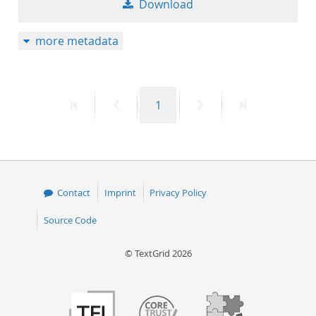
Download
50
more metadata
First
Previous
Page
Next
Last
1
page
page
page
page
Contact
Imprint
Privacy Policy
Source Code
© TextGrid 2026