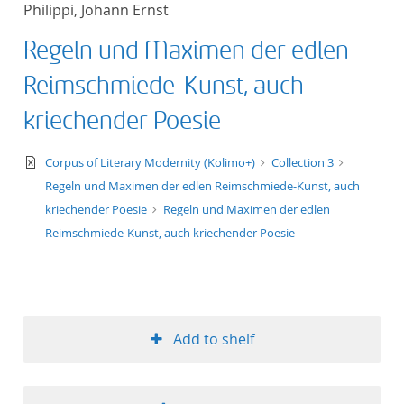
Philippi, Johann Ernst
title ascending
Regeln und Maximen der edlen
title descending
Reimschmiede-Kunst, auch
format ascending
kriechender Poesie
format descendin
text/xml
Corpus of Literary Modernity (Kolimo+)
Collection 3
Regeln und Maximen der edlen Reimschmiede-Kunst, auch
publication date 
kriechender Poesie
Regeln und Maximen der edlen
Reimschmiede-Kunst, auch kriechender Poesie
publication date 
10
Add to shelf
20