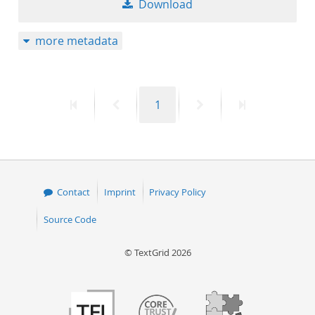
Download
50
more metadata
First
Previous
Page
Next
Last
1
page
page
page
page
Contact
Imprint
Privacy Policy
Source Code
© TextGrid 2026