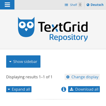
Navigation
Sprache
Shelf
0
Deutsch
ï¿½ndern
nach
h
Show sidebar
Displaying results
1–1
of
1
Change display
Expand all
Download all
relevance