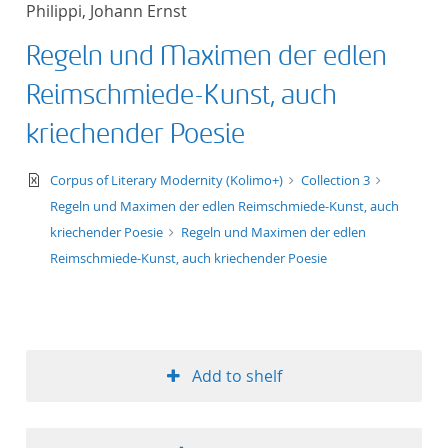
Philippi, Johann Ernst
title ascending
Regeln und Maximen der edlen
title descending
Reimschmiede-Kunst, auch
format ascending
kriechender Poesie
format descendin
text/xml
Corpus of Literary Modernity (Kolimo+)
Collection 3
Regeln und Maximen der edlen Reimschmiede-Kunst, auch
publication date 
kriechender Poesie
Regeln und Maximen der edlen
Reimschmiede-Kunst, auch kriechender Poesie
publication date 
10
Add to shelf
20