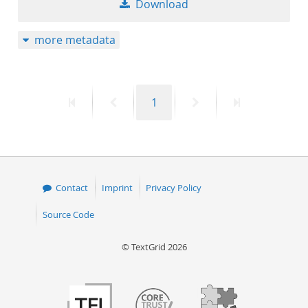
Download
50
more metadata
First
Previous
Page
Next
Last
1
page
page
page
page
Contact
Imprint
Privacy Policy
Source Code
© TextGrid 2026