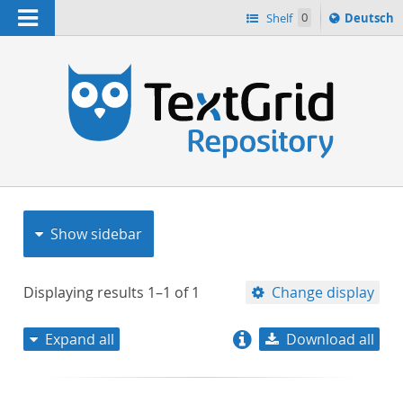
Navigation
Sprache
Shelf
0
Deutsch
ï¿½ndern
nach
h
Show sidebar
Displaying results
1–1
of
1
Change display
Expand all
Download all
relevance