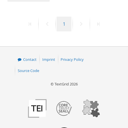
50
First
Previous
Page
Next
Last
1
page
page
page
page
Contact
Imprint
Privacy Policy
Source Code
© TextGrid 2026