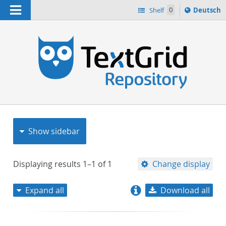
Navigation
Sprache
Shelf
0
Deutsch
ï¿½ndern
nach
h
Show sidebar
Displaying results
1–1
of
1
Change display
Expand all
Download all
relevance