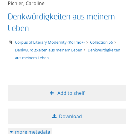
Pichler, Caroline
title ascending
Denkwürdigkeiten aus meinem
title descending
Leben
format ascending
text/xml
Corpus of Literary Modernity (Kolimo+)
Collection 56
Denkwürdigkeiten aus meinem Leben
Denkwürdigkeiten
format descendin
aus meinem Leben
publication date 
publication date 
Add to shelf
10
Download
20
more metadata