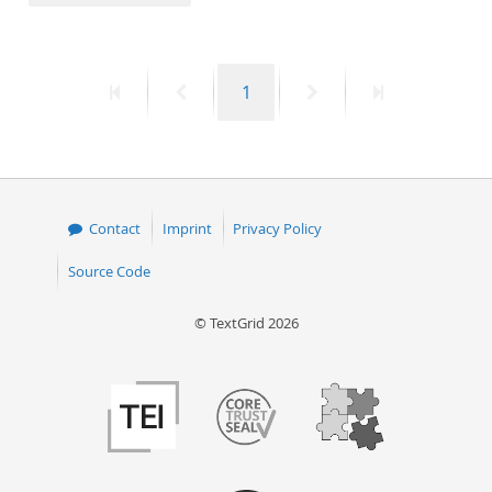
50
First
Previous
Page
Next
Last
1
page
page
page
page
Contact
Imprint
Privacy Policy
Source Code
© TextGrid 2026