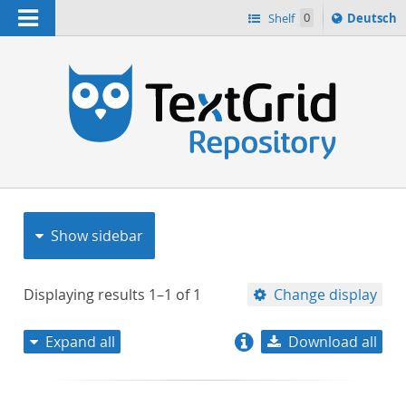
Navigation
Sprache
Shelf
0
Deutsch
ï¿½ndern
nach
h
Show sidebar
Displaying results
1–1
of
1
Change display
Expand all
Download all
relevance