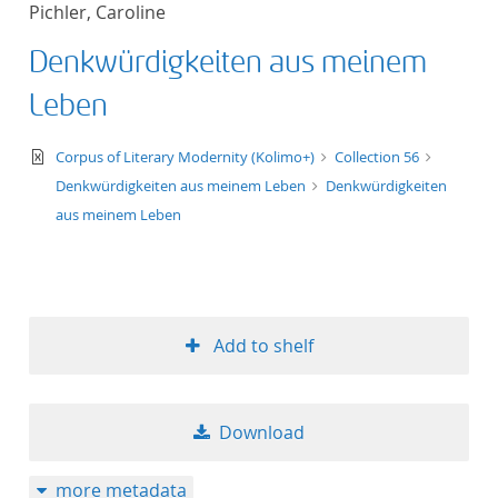
Pichler, Caroline
title ascending
Denkwürdigkeiten aus meinem
title descending
Leben
format ascending
text/xml
Corpus of Literary Modernity (Kolimo+)
Collection 56
Denkwürdigkeiten aus meinem Leben
Denkwürdigkeiten
format descendin
aus meinem Leben
publication date 
publication date 
Add to shelf
10
Download
20
more metadata