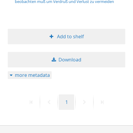
beobachten muß um Verdruß und Verlust zu vermeiden
50
Add to shelf
Download
more metadata
First
Previous
Page
Next
Last
1
page
page
page
page