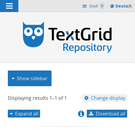
Navigation
Sprache
Shelf
0
Deutsch
ï¿½ndern
nach
h
Show sidebar
Displaying results
1–1
of
1
Change display
Expand all
Download all
relevance