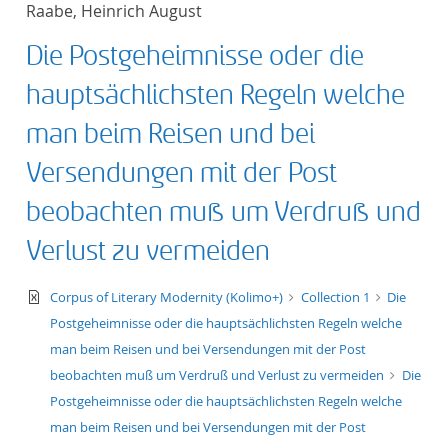
Raabe, Heinrich August
title ascending
Die Postgeheimnisse oder die
title descending
hauptsächlichsten Regeln welche
format ascending
man beim Reisen und bei
Versendungen mit der Post
format descendin
beobachten muß um Verdruß und
publication date 
Verlust zu vermeiden
publication date 
text/xml
Corpus of Literary Modernity (Kolimo+)
Collection 1
Die
Postgeheimnisse oder die hauptsächlichsten Regeln welche
man beim Reisen und bei Versendungen mit der Post
10
beobachten muß um Verdruß und Verlust zu vermeiden
Die
Postgeheimnisse oder die hauptsächlichsten Regeln welche
20
man beim Reisen und bei Versendungen mit der Post