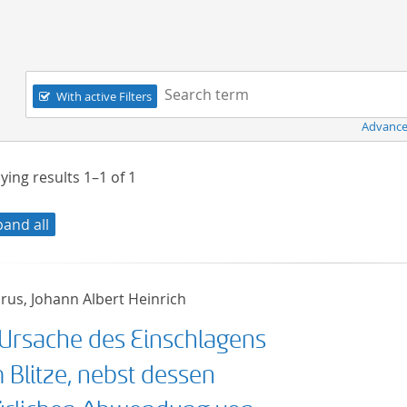
Navigation
Search term:
With active Filters
Advance
ying results
1–1
of
1
pand all
rus, Johann Albert Heinrich
 Ursache des Einschlagens
 Blitze, nebst dessen