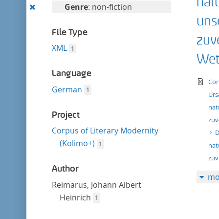
nat
filter
Remove
Genre
: non-fiction
this
uns
filter
File Type
zuv
XML
1
Wet
Language
te
Cor
German
1
Urs
nat
Project
zuv
Corpus of Literary Modernity
D
(Kolimo+)
1
nat
zuv
Author
mo
Reimarus, Johann Albert
Heinrich
1