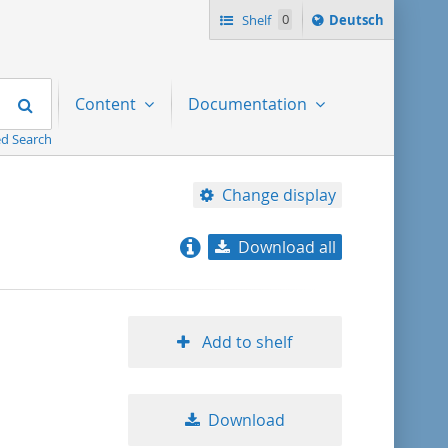
Sprache
Shelf
0
Deutsch
ï¿½ndern
nach
Search
Content
Documentation
d Search
Change display
Download all
relevance
title ascending
Add to shelf
title descending
Download
format ascending