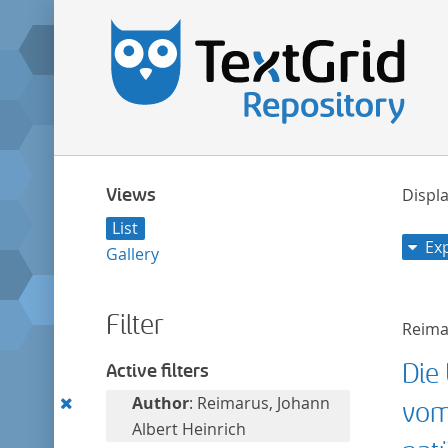
Views
Displa
List
Ex
Gallery
Filter
Reima
Die
Active filters
Remove
Author
: Reimarus, Johann
vom
this
Albert Heinrich