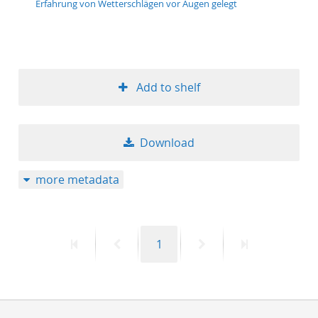
Erfahrung von Wetterschlägen vor Augen gelegt
50
Add to shelf
Download
more metadata
First
Previous
Page
Next
Last
1
page
page
page
page