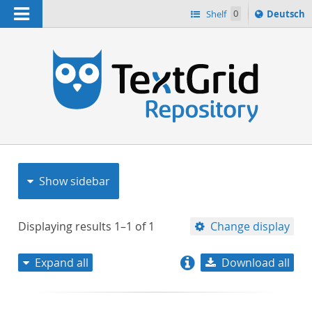
Navigation
Sprache
Shelf
0
Deutsch
ï¿½ndern
nach
h
Show sidebar
Displaying results
1–1
of
1
Change display
Expand all
Download all
relevance