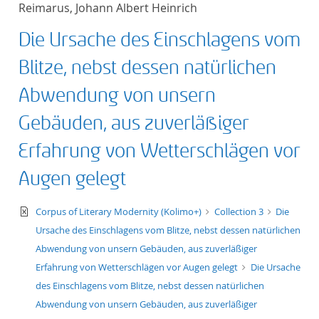
Reimarus, Johann Albert Heinrich
title ascending
Die Ursache des Einschlagens vom
title descending
Blitze, nebst dessen natürlichen
format ascending
Abwendung von unsern
Gebäuden, aus zuverläßiger
format descendin
Erfahrung von Wetterschlägen vor
publication date 
Augen gelegt
publication date 
text/xml
Corpus of Literary Modernity (Kolimo+)
Collection 3
Die
Ursache des Einschlagens vom Blitze, nebst dessen natürlichen
Abwendung von unsern Gebäuden, aus zuverläßiger
10
Erfahrung von Wetterschlägen vor Augen gelegt
Die Ursache
des Einschlagens vom Blitze, nebst dessen natürlichen
20
Abwendung von unsern Gebäuden, aus zuverläßiger