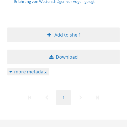
Erfahrung von Wetterschlägen vor Augen gelegt
50
Add to shelf
Download
more metadata
First
Previous
Page
Next
Last
1
page
page
page
page