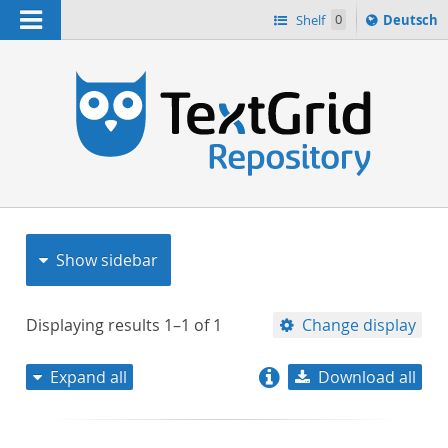
Navigation
Sprache
Shelf
0
Deutsch
ï¿½ndern
nach
h
Show sidebar
Displaying results
1–1
of
1
Change display
Expand all
Download all
relevance