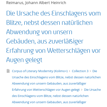
Reimarus, Johann Albert Heinrich
title ascending
Die Ursache des Einschlagens vom
title descending
Blitze, nebst dessen natürlichen
format ascending
Abwendung von unsern
Gebäuden, aus zuverläßiger
format descendin
Erfahrung von Wetterschlägen vor
publication date 
Augen gelegt
publication date 
text/xml
Corpus of Literary Modernity (Kolimo+)
Collection 3
Die
Ursache des Einschlagens vom Blitze, nebst dessen natürlichen
Abwendung von unsern Gebäuden, aus zuverläßiger
10
Erfahrung von Wetterschlägen vor Augen gelegt
Die Ursache
des Einschlagens vom Blitze, nebst dessen natürlichen
20
Abwendung von unsern Gebäuden, aus zuverläßiger