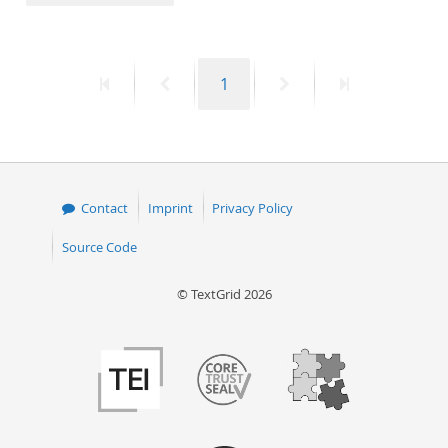
50
First
Previous
Page
Next
Last
1
page
page
page
page
Contact
Imprint
Privacy Policy
Source Code
© TextGrid 2026