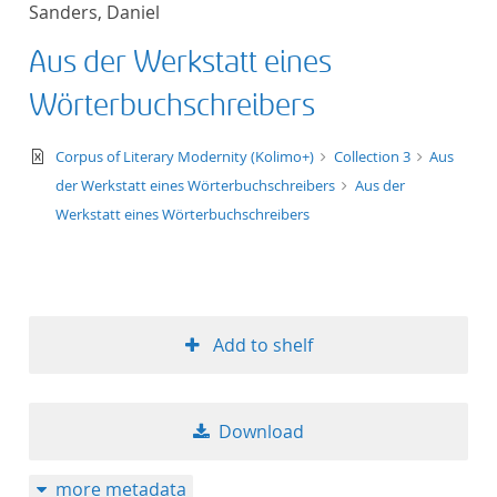
Sanders, Daniel
title ascending
Aus der Werkstatt eines
title descending
Wörterbuchschreibers
format ascending
text/xml
Corpus of Literary Modernity (Kolimo+)
Collection 3
Aus
der Werkstatt eines Wörterbuchschreibers
Aus der
format descendin
Werkstatt eines Wörterbuchschreibers
publication date 
publication date 
Add to shelf
10
Download
20
more metadata