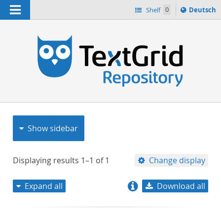
Navigation
Sprache
Shelf
0
Deutsch
ï¿½ndern
nach
h
Show sidebar
Displaying results
1–1
of
1
Change display
Expand all
Download all
relevance