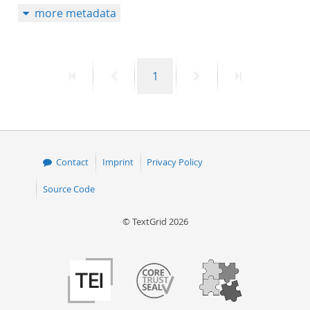
more metadata
50
First
Previous
Page
Next
Last
1
page
page
page
page
Contact
Imprint
Privacy Policy
Source Code
© TextGrid 2026