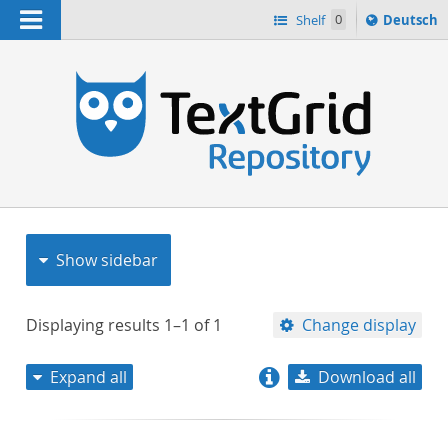
Navigation
Sprache
Shelf
0
Deutsch
ï¿½ndern
nach
h
Show sidebar
Displaying results
1–1
of
1
Change display
Expand all
Download all
relevance