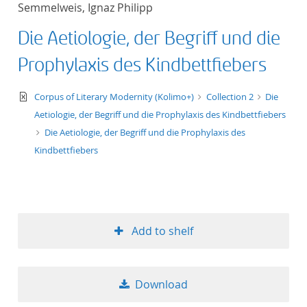
Semmelweis, Ignaz Philipp
title ascending
Die Aetiologie, der Begriff und die
title descending
Prophylaxis des Kindbettfiebers
format ascending
text/xml
Corpus of Literary Modernity (Kolimo+)
Collection 2
Die
Aetiologie, der Begriff und die Prophylaxis des Kindbettfiebers
format descendin
Die Aetiologie, der Begriff und die Prophylaxis des
Kindbettfiebers
publication date 
publication date 
Add to shelf
10
Download
20