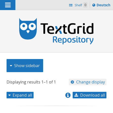
Navigation
Sprache
Shelf
0
Deutsch
ï¿½ndern
nach
h
Show sidebar
Displaying results
1–1
of
1
Change display
Expand all
Download all
relevance