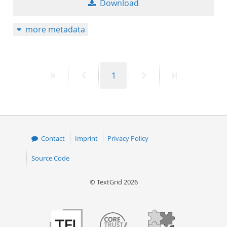
Download
50
more metadata
First
Previous
Page
Next
Last
1
page
page
page
page
Contact
Imprint
Privacy Policy
Source Code
© TextGrid 2026