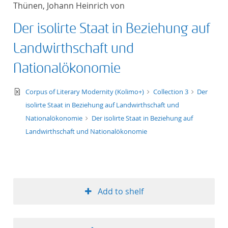
Thünen, Johann Heinrich von
title ascending
Der isolirte Staat in Beziehung auf
title descending
Landwirthschaft und
format ascending
Nationalökonomie
format descendin
text/xml
Corpus of Literary Modernity (Kolimo+)
Collection 3
Der
isolirte Staat in Beziehung auf Landwirthschaft und
publication date 
Nationalökonomie
Der isolirte Staat in Beziehung auf
Landwirthschaft und Nationalökonomie
publication date 
10
Add to shelf
20