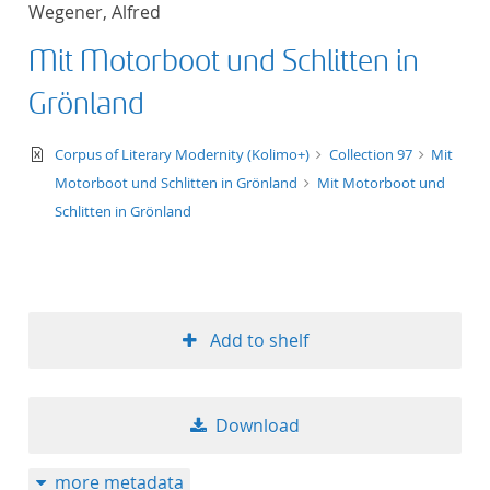
Wegener, Alfred
title ascending
Mit Motorboot und Schlitten in
title descending
Grönland
format ascending
text/xml
Corpus of Literary Modernity (Kolimo+)
Collection 97
Mit
Motorboot und Schlitten in Grönland
Mit Motorboot und
format descendin
Schlitten in Grönland
publication date 
publication date 
Add to shelf
10
Download
20
more metadata