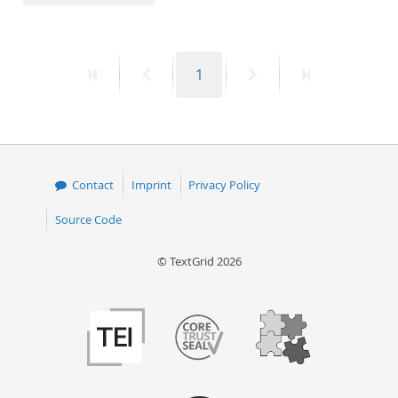
50
First
Previous
Page
Next
Last
1
page
page
page
page
Contact
Imprint
Privacy Policy
Source Code
© TextGrid 2026