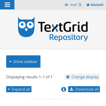
Navigation
Sprache
Shelf
0
Deutsch
ï¿½ndern
nach
h
Show sidebar
Displaying results
1–1
of
1
Change display
Expand all
Download all
relevance