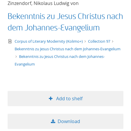
Zinzendorf, Nikolaus Ludwig von
title ascending
Bekenntnis zu Jesus Christus nach
title descending
dem Johannes-Evangelium
format ascending
text/xml
Corpus of Literary Modernity (Kolimo+)
Collection 97
Bekenntnis zu Jesus Christus nach dem Johannes-Evangelium
format descendin
Bekenntnis zu Jesus Christus nach dem Johannes-
Evangelium
publication date 
publication date 
Add to shelf
10
Download
20