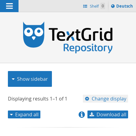
Navigation
Sprache
Shelf
0
Deutsch
ï¿½ndern
nach
h
Show sidebar
Displaying results
1–1
of
1
Change display
Expand all
Download all
relevance