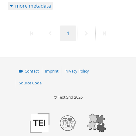
more metadata
50
First
Previous
Page
Next
Last
1
page
page
page
page
Contact
Imprint
Privacy Policy
Source Code
© TextGrid 2026