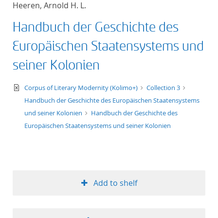
Heeren, Arnold H. L.
title ascending
Handbuch der Geschichte des
title descending
Europäischen Staatensystems und
format ascending
seiner Kolonien
format descendin
text/xml
Corpus of Literary Modernity (Kolimo+)
Collection 3
Handbuch der Geschichte des Europäischen Staatensystems
publication date 
und seiner Kolonien
Handbuch der Geschichte des
Europäischen Staatensystems und seiner Kolonien
publication date 
10
Add to shelf
20