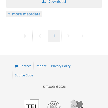
Download
50
more metadata
First
Previous
Page
Next
Last
1
page
page
page
page
Contact
Imprint
Privacy Policy
Source Code
© TextGrid 2026