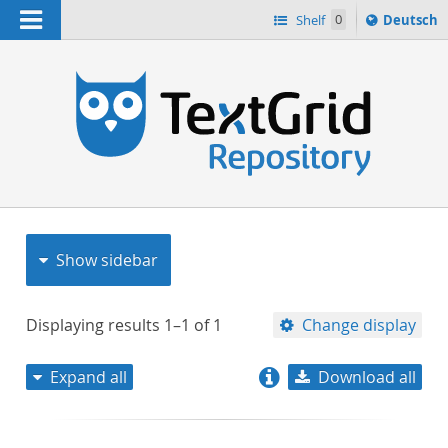
Navigation
Sprache
Shelf
0
Deutsch
ï¿½ndern
nach
h
Show sidebar
Displaying results
1–1
of
1
Change display
Expand all
Download all
relevance