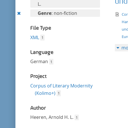
und
filter
this
L.
filter
Remove
Genre
: non-fiction
te
Cor
this
Han
filter
File Type
und
Eur
XML
1
mo
Language
German
1
Project
Corpus of Literary Modernity
(Kolimo+)
1
Author
Heeren, Arnold H. L.
1