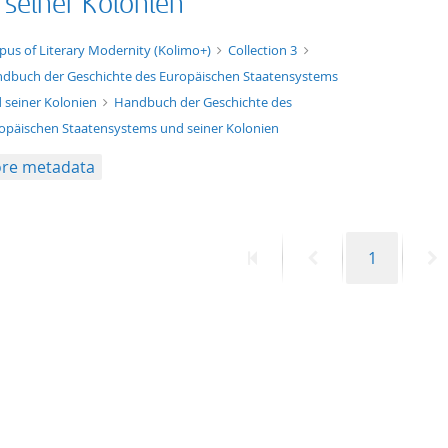
 seiner Kolonien
xt/xml
pus of Literary Modernity (Kolimo+)
Collection 3
dbuch der Geschichte des Europäischen Staatensystems
 seiner Kolonien
Handbuch der Geschichte des
opäischen Staatensystems und seiner Kolonien
re metadata
First
Previous
Page
N
1
page
page
p