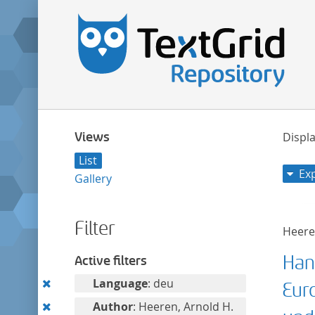
Views
Displa
List
Ex
Gallery
Filter
Heeren
Han
Active filters
Remove
Language
: deu
Eur
this
Remove
Author
: Heeren, Arnold H.