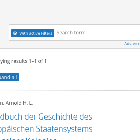
Navigation
Search term:
With active Filters
Advance
ying results
1–1
of
1
pand all
, Arnold H. L.
dbuch der Geschichte des
opäischen Staatensystems