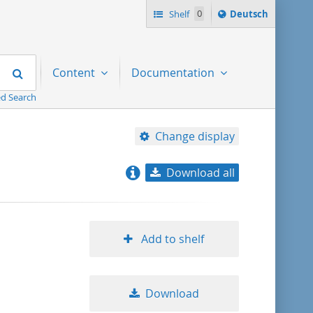
Sprache
Shelf
0
Deutsch
ï¿½ndern
nach
Search
Content
Documentation
d Search
Change display
Download all
relevance
title ascending
Add to shelf
title descending
Download
format ascending