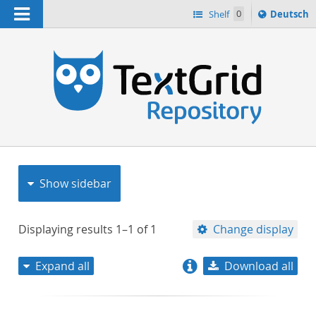
Navigation
Sprache
Shelf
0
Deutsch
ï¿½ndern
nach
h
Show sidebar
Displaying results
1–1
of
1
Change display
Expand all
Download all
relevance