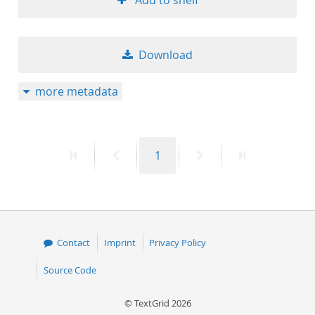
Add to shelf
Download
more metadata
First
Previous
Page
Next
Last
1
page
page
page
page
Contact
Imprint
Privacy Policy
Source Code
© TextGrid 2026