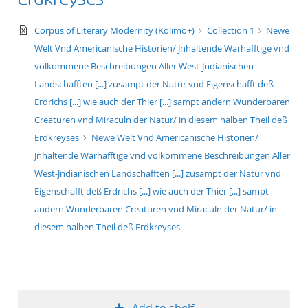
50
text/xml
Corpus of Literary Modernity (Kolimo+)
Collection 1
Newe
Welt Vnd Americanische Historien/ Jnhaltende Warhafftige vnd
volkommene Beschreibungen Aller West-Jndianischen
Landschafften [...] zusampt der Natur vnd Eigenschafft deß
Erdrichs [...] wie auch der Thier [...] sampt andern Wunderbaren
Creaturen vnd Miraculn der Natur/ in diesem halben Theil deß
Erdkreyses
Newe Welt Vnd Americanische Historien/
Jnhaltende Warhafftige vnd volkommene Beschreibungen Aller
West-Jndianischen Landschafften [...] zusampt der Natur vnd
Eigenschafft deß Erdrichs [...] wie auch der Thier [...] sampt
andern Wunderbaren Creaturen vnd Miraculn der Natur/ in
diesem halben Theil deß Erdkreyses