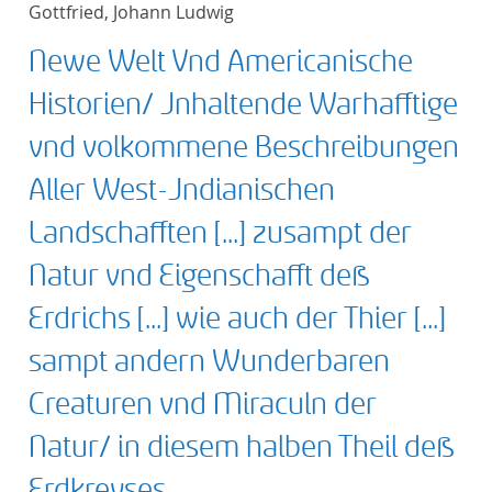
Gottfried, Johann Ludwig
title ascending
Newe Welt Vnd Americanische
title descending
Historien/ Jnhaltende Warhafftige
format ascending
vnd volkommene Beschreibungen
Aller West-Jndianischen
format descendin
Landschafften [...] zusampt der
publication date 
Natur vnd Eigenschafft deß
publication date 
Erdrichs [...] wie auch der Thier [...]
sampt andern Wunderbaren
Creaturen vnd Miraculn der
10
Natur/ in diesem halben Theil deß
20
Erdkreyses