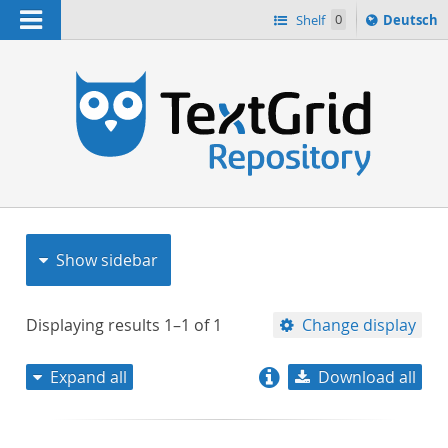
Navigation
Sprache
Shelf
0
Deutsch
ï¿½ndern
nach
h
Show sidebar
Displaying results
1–1
of
1
Change display
Expand all
Download all
relevance