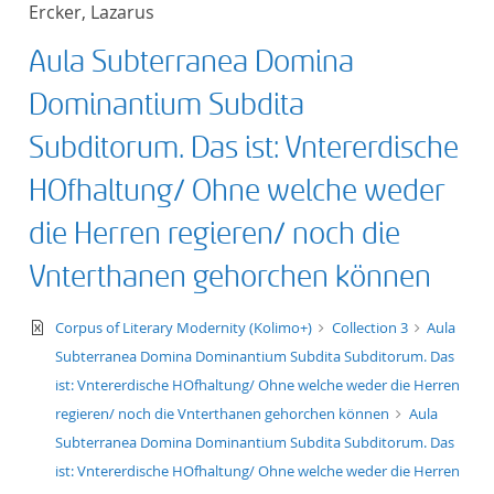
Ercker, Lazarus
title ascending
Aula Subterranea Domina
title descending
Dominantium Subdita
format ascending
Subditorum. Das ist: Vntererdische
HOfhaltung/ Ohne welche weder
format descendin
die Herren regieren/ noch die
publication date 
Vnterthanen gehorchen können
publication date 
text/xml
Corpus of Literary Modernity (Kolimo+)
Collection 3
Aula
Subterranea Domina Dominantium Subdita Subditorum. Das
ist: Vntererdische HOfhaltung/ Ohne welche weder die Herren
10
regieren/ noch die Vnterthanen gehorchen können
Aula
Subterranea Domina Dominantium Subdita Subditorum. Das
20
ist: Vntererdische HOfhaltung/ Ohne welche weder die Herren