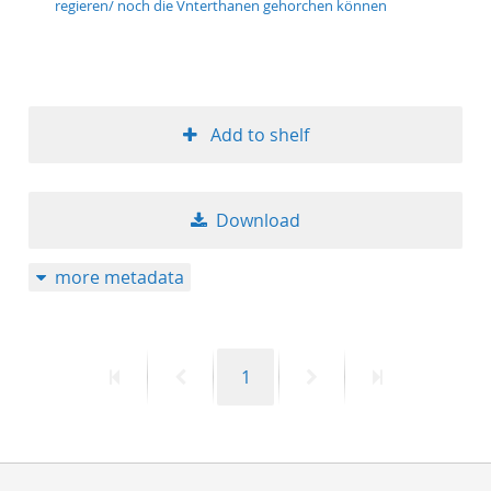
regieren/ noch die Vnterthanen gehorchen können
50
Add to shelf
Download
more metadata
First
Previous
Page
Next
Last
1
page
page
page
page