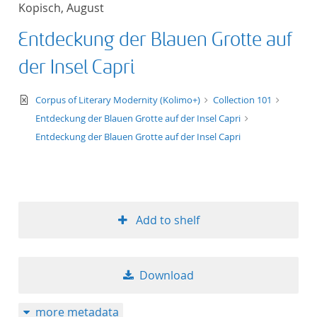
Kopisch, August
title ascending
Entdeckung der Blauen Grotte auf
title descending
der Insel Capri
format ascending
text/xml
Corpus of Literary Modernity (Kolimo+)
Collection 101
Entdeckung der Blauen Grotte auf der Insel Capri
format descendin
Entdeckung der Blauen Grotte auf der Insel Capri
publication date 
publication date 
Add to shelf
10
Download
20
more metadata