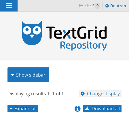
Navigation
Sprache
Shelf
0
Deutsch
ï¿½ndern
nach
h
Show sidebar
Displaying results
1–1
of
1
Change display
Expand all
Download all
relevance