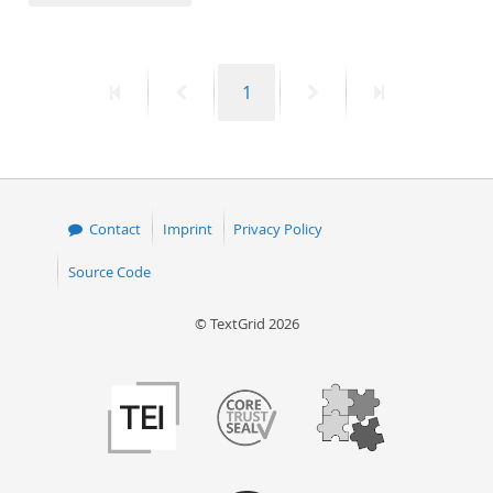
50
First
Previous
Page
Next
Last
1
page
page
page
page
Contact
Imprint
Privacy Policy
Source Code
© TextGrid 2026