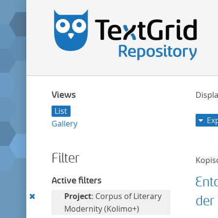
Views
Displa
List
Ex
Gallery
Filter
Kopis
Ent
Active filters
Remove
Project
: Corpus of Literary
der 
this
Modernity (Kolimo+)