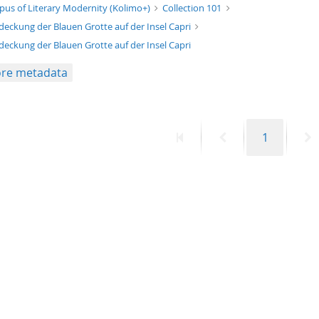
xt/xml
pus of Literary Modernity (Kolimo+)
Collection 101
deckung der Blauen Grotte auf der Insel Capri
deckung der Blauen Grotte auf der Insel Capri
re metadata
First
Previous
Page
N
1
page
page
p