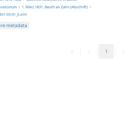
ositorium
1. März 1831. Beuth an Zahn (Abschrift)
831-03-01_k.xml
re metadata
First
Previous
Page
N
1
page
page
p