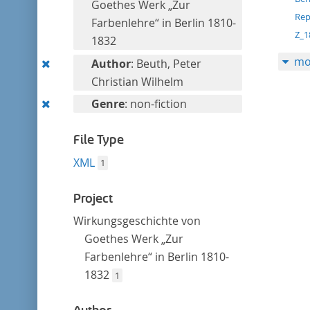
filter
Goethes Werk „Zur
Rep
Farbenlehre“ in Berlin 1810-
Z_1
1832
mo
Remove
Author
: Beuth, Peter
this
Christian Wilhelm
filter
Remove
Genre
: non-fiction
this
filter
File Type
XML
1
Project
Wirkungsgeschichte von
Goethes Werk „Zur
Farbenlehre“ in Berlin 1810-
1832
1