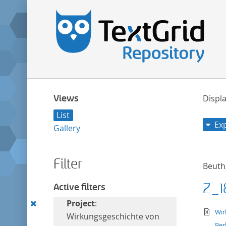
Views
Displa
List
Ex
Gallery
Filter
Beuth
Z_1
Active filters
Remove
Project
:
te
Wir
this
Wirkungsgeschichte von
Ber