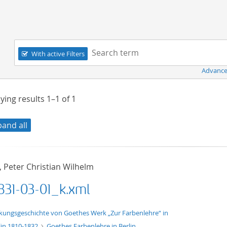
Navigation
Search term:
With active Filters
Advance
ying results
1–1
of
1
pand all
, Peter Christian Wilhelm
831-03-01_k.xml
xt/xml
kungsgeschichte von Goethes Werk „Zur Farbenlehre“ in
lin 1810-1832
Goethes Farbenlehre in Berlin.