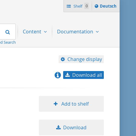
Sprache
Shelf
0
Deutsch
ï¿½ndern
nach
Search
Content
Documentation
d Search
Change display
Download all
relevance
title ascending
Add to shelf
title descending
Download
format ascending