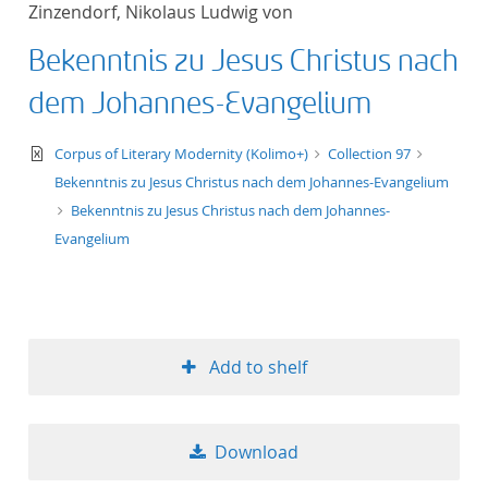
Zinzendorf, Nikolaus Ludwig von
title ascending
Bekenntnis zu Jesus Christus nach
title descending
dem Johannes-Evangelium
format ascending
text/xml
Corpus of Literary Modernity (Kolimo+)
Collection 97
Bekenntnis zu Jesus Christus nach dem Johannes-Evangelium
format descendin
Bekenntnis zu Jesus Christus nach dem Johannes-
Evangelium
publication date 
publication date 
Add to shelf
10
Download
20