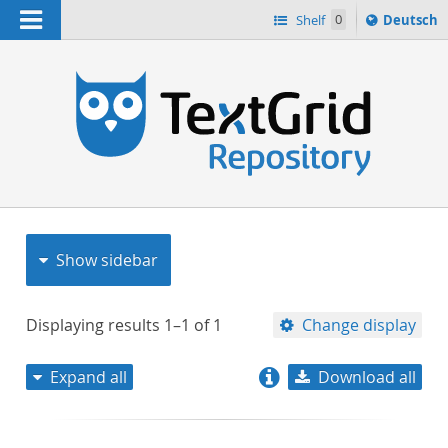
Navigation
Sprache
Shelf
0
Deutsch
ï¿½ndern
nach
h
Show sidebar
Displaying results
1–1
of
1
Change display
Expand all
Download all
relevance