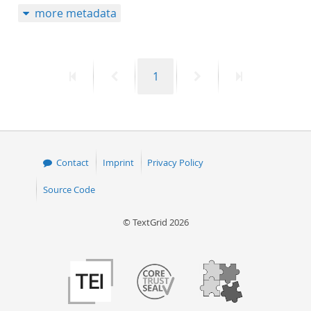
more metadata
50
First
Previous
Page
Next
Last
1
page
page
page
page
Contact
Imprint
Privacy Policy
Source Code
© TextGrid 2026