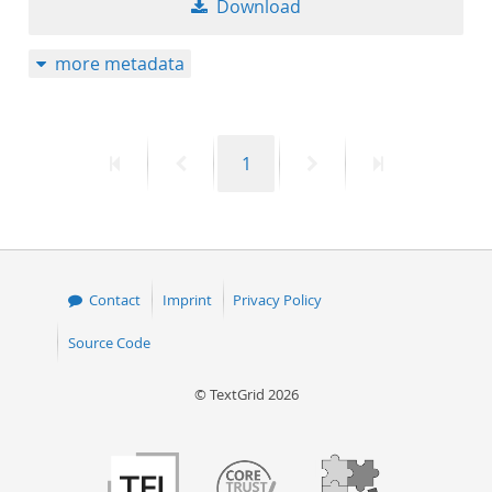
Download
50
more metadata
First
Previous
Page
Next
Last
1
page
page
page
page
Contact
Imprint
Privacy Policy
Source Code
© TextGrid 2026