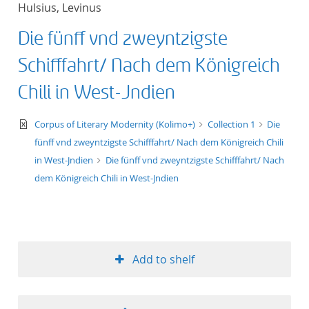
Hulsius, Levinus
title ascending
Die fünff vnd zweyntzigste
title descending
Schifffahrt/ Nach dem Königreich
format ascending
Chili in West-Jndien
format descendin
text/xml
Corpus of Literary Modernity (Kolimo+)
Collection 1
Die
fünff vnd zweyntzigste Schifffahrt/ Nach dem Königreich Chili
publication date 
in West-Jndien
Die fünff vnd zweyntzigste Schifffahrt/ Nach
dem Königreich Chili in West-Jndien
publication date 
10
Add to shelf
20