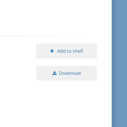
format descending
publication date ascending
publication date descending
Add to shelf
10
Download
20
50