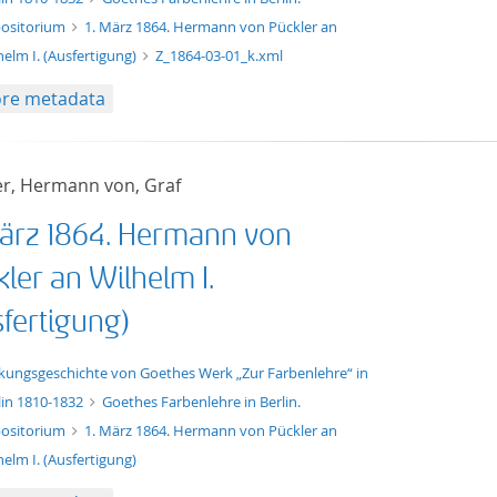
ositorium
1. März 1864. Hermann von Pückler an
helm I. (Ausfertigung)
Z_1864-03-01_k.xml
re metadata
er, Hermann von, Graf
März 1864. Hermann von
ler an Wilhelm I.
sfertigung)
t/tg.edition+tg.aggregation+xml
kungsgeschichte von Goethes Werk „Zur Farbenlehre“ in
lin 1810-1832
Goethes Farbenlehre in Berlin.
ositorium
1. März 1864. Hermann von Pückler an
helm I. (Ausfertigung)