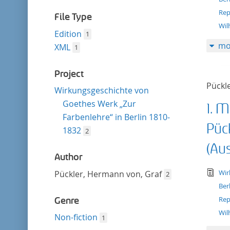
filter
Rep
File Type
Wil
Edition
1
mo
XML
1
Project
Pückl
Wirkungsgeschichte von
Goethes Werk „Zur
1. 
Farbenlehre“ in Berlin 1810-
Pück
1832
2
(Au
Author
tex
Wir
Pückler, Hermann von, Graf
2
Ber
Rep
Genre
Wil
Non-fiction
1