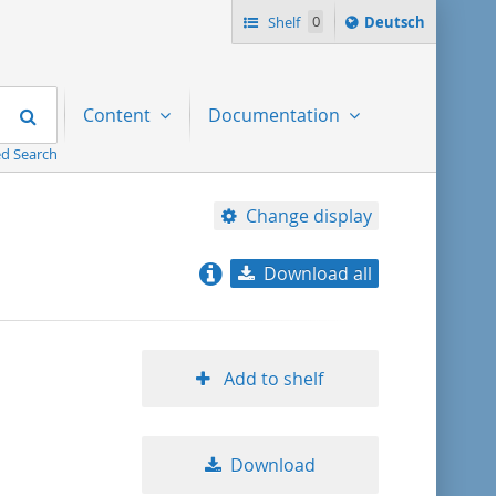
Sprache
Shelf
0
Deutsch
ï¿½ndern
nach
Search
Content
Documentation
d Search
Change display
Download all
relevance
title ascending
Add to shelf
title descending
Download
format ascending