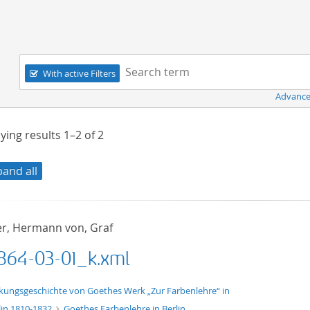
Navigation
Search term:
With active Filters
Advance
ying results
1–2
of
2
pand all
er, Hermann von, Graf
864-03-01_k.xml
xt/xml
kungsgeschichte von Goethes Werk „Zur Farbenlehre“ in
lin 1810-1832
Goethes Farbenlehre in Berlin.