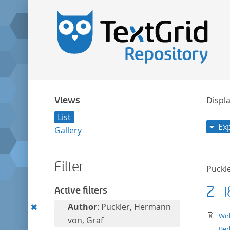
Views
Displa
List
Ex
Gallery
Filter
Pückl
Z_1
Active filters
Remove
Author
: Pückler, Hermann
te
Wir
this
von, Graf
Ber