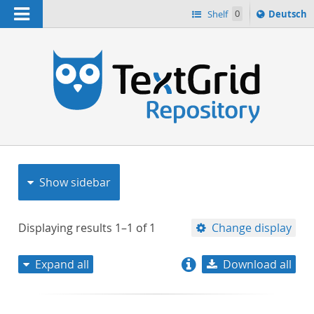
Navigation
Sprache
Shelf
0
Deutsch
ï¿½ndern
nach
h
Show sidebar
Displaying results
1–1
of
1
Change display
Expand all
Download all
relevance