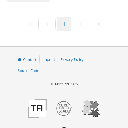
50
First
Previous
Page
Next
Last
1
page
page
page
page
Contact
Imprint
Privacy Policy
Source Code
© TextGrid 2026