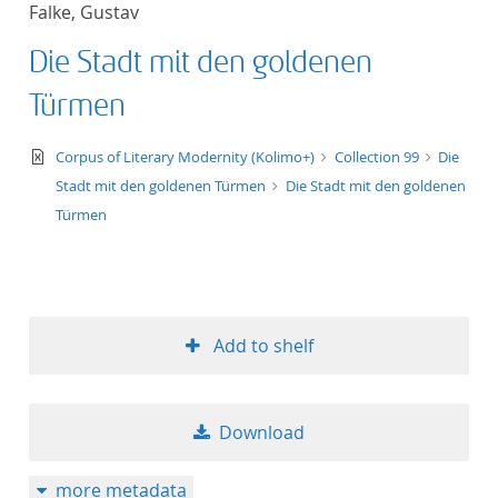
Falke, Gustav
title ascending
Die Stadt mit den goldenen
title descending
Türmen
format ascending
text/xml
Corpus of Literary Modernity (Kolimo+)
Collection 99
Die
Stadt mit den goldenen Türmen
Die Stadt mit den goldenen
format descendin
Türmen
publication date 
publication date 
Add to shelf
10
Download
20
more metadata