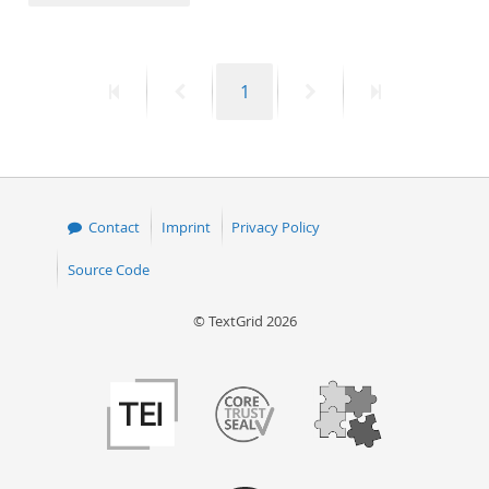
50
First
Previous
Page
Next
Last
1
page
page
page
page
Contact
Imprint
Privacy Policy
Source Code
© TextGrid 2026