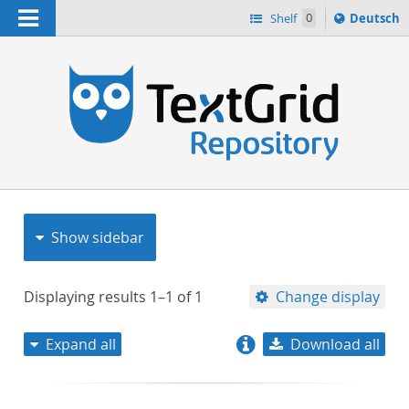
Navigation
Sprache
Shelf
0
Deutsch
ï¿½ndern
nach
h
Show sidebar
Displaying results
1–1
of
1
Change display
Expand all
Download all
relevance