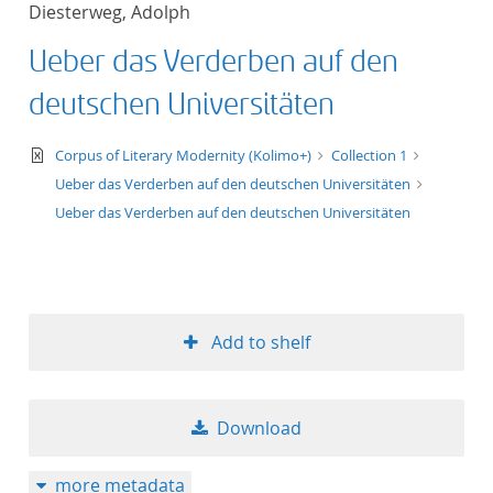
Diesterweg, Adolph
title ascending
Ueber das Verderben auf den
title descending
deutschen Universitäten
format ascending
text/xml
Corpus of Literary Modernity (Kolimo+)
Collection 1
Ueber das Verderben auf den deutschen Universitäten
format descendin
Ueber das Verderben auf den deutschen Universitäten
publication date 
publication date 
Add to shelf
10
Download
20
more metadata