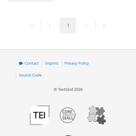
50
First
Previous
Page
Next
Last
1
page
page
page
page
Contact
Imprint
Privacy Policy
Source Code
© TextGrid 2026