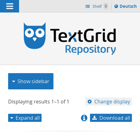
Navigation
Sprache
Shelf
0
Deutsch
ï¿½ndern
nach
h
Show sidebar
Displaying results
1–1
of
1
Change display
Expand all
Download all
relevance