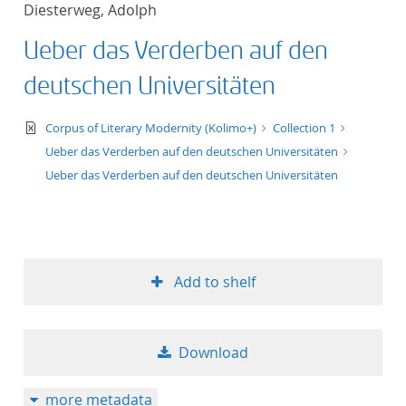
Diesterweg, Adolph
title ascending
Ueber das Verderben auf den
title descending
deutschen Universitäten
format ascending
text/xml
Corpus of Literary Modernity (Kolimo+)
Collection 1
Ueber das Verderben auf den deutschen Universitäten
format descendin
Ueber das Verderben auf den deutschen Universitäten
publication date 
publication date 
Add to shelf
10
Download
20
more metadata