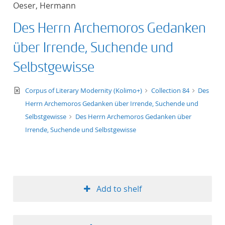
Oeser, Hermann
title ascending
Des Herrn Archemoros Gedanken
title descending
über Irrende, Suchende und
format ascending
Selbstgewisse
format descendin
text/xml
Corpus of Literary Modernity (Kolimo+)
Collection 84
Des
Herrn Archemoros Gedanken über Irrende, Suchende und
publication date 
Selbstgewisse
Des Herrn Archemoros Gedanken über
Irrende, Suchende und Selbstgewisse
publication date 
10
Add to shelf
20