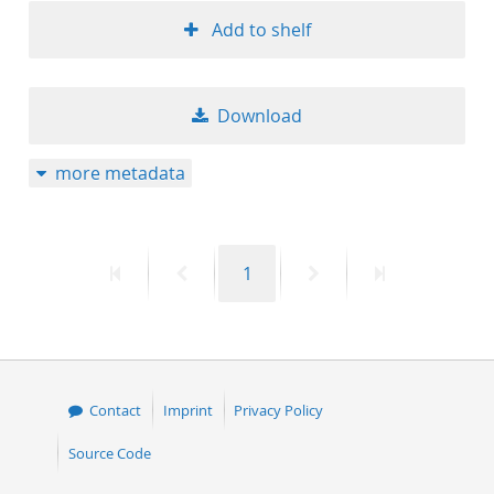
Add to shelf
Download
more metadata
First
Previous
Page
Next
Last
1
page
page
page
page
Contact
Imprint
Privacy Policy
Source Code