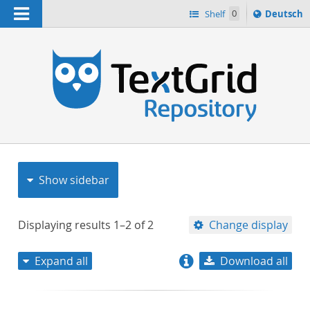
Navigation
Sprache
Shelf
0
Deutsch
ï¿½ndern
nach
h
Show sidebar
Displaying results
1–2
of
2
Change display
Expand all
Download all
relevance