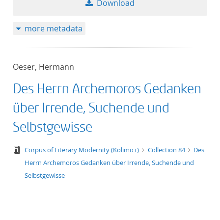
Download
50
more metadata
Oeser, Hermann
Des Herrn Archemoros Gedanken
über Irrende, Suchende und
Selbstgewisse
text/tg.edition+tg.aggregation+xml
Corpus of Literary Modernity (Kolimo+)
Collection 84
Des
Herrn Archemoros Gedanken über Irrende, Suchende und
Selbstgewisse