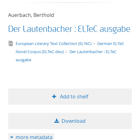
Auerbach, Berthold
Der Lautenbacher : ELTeC ausgabe
text/tg.edition+tg.aggregation+xml
European Literary Text Collection (ELTeC)
German ELTeC
Novel Corpus (ELTeC-deu)
Der Lautenbacher : ELTeC
ausgabe
Add to shelf
Download
more metadata