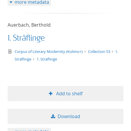
more metadata
Auerbach, Berthold
1. Sträflinge
text/xml
Corpus of Literary Modernity (Kolimo+)
Collection 53
1.
Sträflinge
1. Sträflinge
Add to shelf
Download