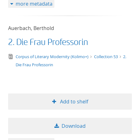
more metadata
Auerbach, Berthold
2. Die Frau Professorin
text/tg.edition+tg.aggregation+xml
Corpus of Literary Modernity (Kolimo+)
Collection 53
2.
Die Frau Professorin
Add to shelf
Download