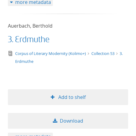
more metadata
Auerbach, Berthold
3. Erdmuthe
text/tg.edition+tg.aggregation+xml
Corpus of Literary Modernity (Kolimo+)
Collection 53
3.
Erdmuthe
Add to shelf
Download