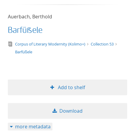
Auerbach, Berthold
Barfüßele
text/tg.edition+tg.aggregation+xml
Corpus of Literary Modernity (Kolimo+)
Collection 53
Barfüßele
Add to shelf
Download
more metadata