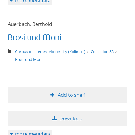
more metadata
Auerbach, Berthold
Brosi und Moni
text/tg.edition+tg.aggregation+xml
Corpus of Literary Modernity (Kolimo+)
Collection 53
Brosi und Moni
Add to shelf
Download
more metadata