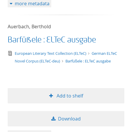
more metadata
Auerbach, Berthold
Barfüßele : ELTeC ausgabe
text/tg.edition+tg.aggregation+xml
European Literary Text Collection (ELTeC)
German ELTeC
Novel Corpus (ELTeC-deu)
Barfüßele : ELTeC ausgabe
Add to shelf
Download