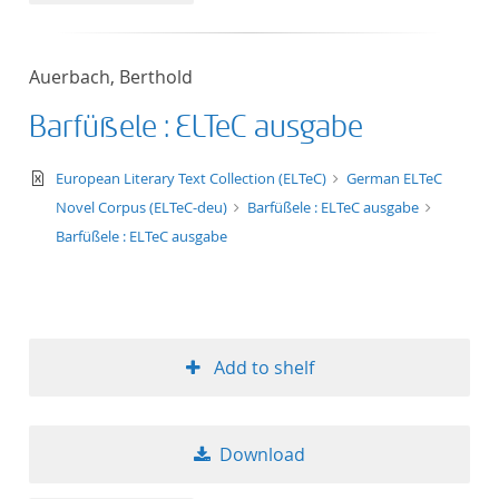
Auerbach, Berthold
Barfüßele : ELTeC ausgabe
text/xml
European Literary Text Collection (ELTeC)
German ELTeC
Novel Corpus (ELTeC-deu)
Barfüßele : ELTeC ausgabe
Barfüßele : ELTeC ausgabe
Add to shelf
Download