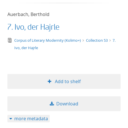
Auerbach, Berthold
7. Ivo, der Hajrle
text/tg.edition+tg.aggregation+xml
Corpus of Literary Modernity (Kolimo+)
Collection 53
7.
Ivo, der Hajrle
Add to shelf
Download
more metadata