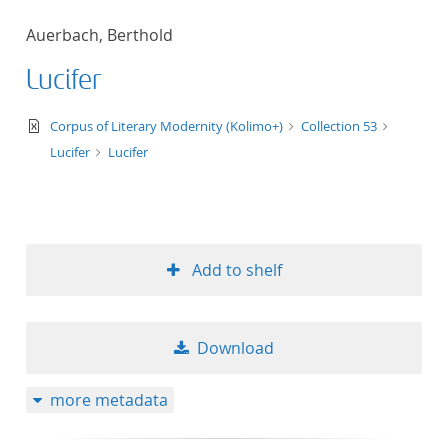
Auerbach, Berthold
Lucifer
text/xml
Corpus of Literary Modernity (Kolimo+)
Collection 53
Lucifer
Lucifer
Add to shelf
Download
more metadata