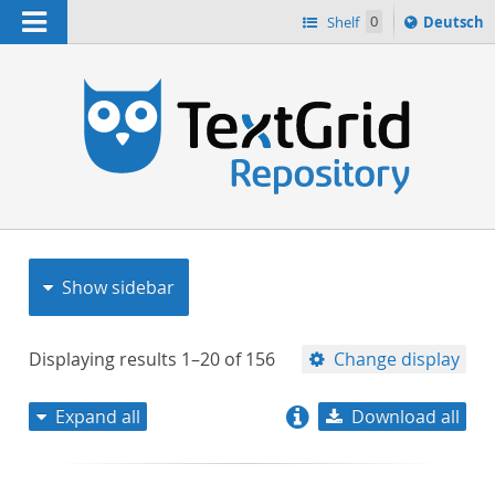
Navigation
Sprache
Shelf
0
Deutsch
ï¿½ndern
nach
h
Show sidebar
Displaying results
1–20
of
156
Change display
Expand all
Download all
relevance