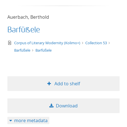
Auerbach, Berthold
Barfüßele
text/xml
Corpus of Literary Modernity (Kolimo+)
Collection 53
Barfüßele
Barfüßele
Add to shelf
Download
more metadata