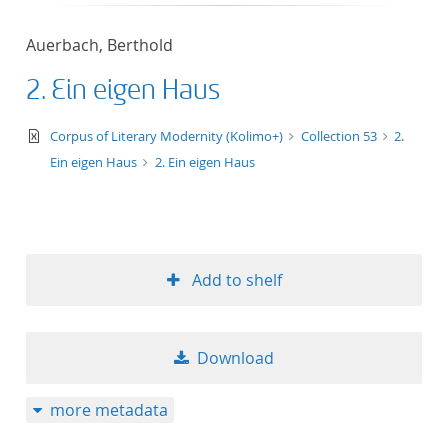
Auerbach, Berthold
2. Ein eigen Haus
text/xml
Corpus of Literary Modernity (Kolimo+)
Collection 53
2.
Ein eigen Haus
2. Ein eigen Haus
Add to shelf
Download
more metadata