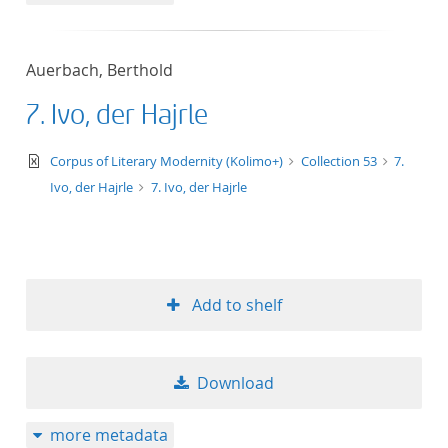
Auerbach, Berthold
7. Ivo, der Hajrle
text/xml
Corpus of Literary Modernity (Kolimo+)
Collection 53
7.
Ivo, der Hajrle
7. Ivo, der Hajrle
Add to shelf
Download
more metadata