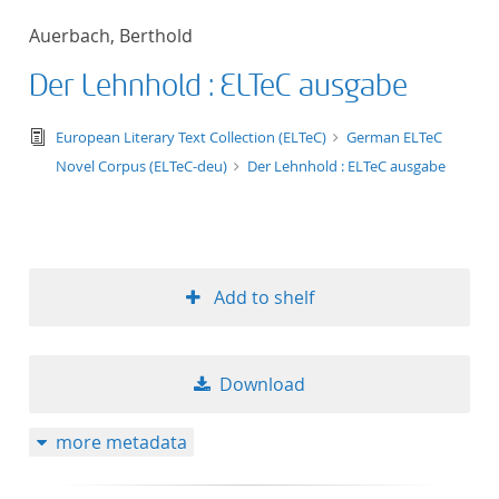
50
Auerbach, Berthold
Der Lehnhold : ELTeC ausgabe
text/tg.edition+tg.aggregation+xml
European Literary Text Collection (ELTeC)
German ELTeC
Novel Corpus (ELTeC-deu)
Der Lehnhold : ELTeC ausgabe
Add to shelf
Download
more metadata