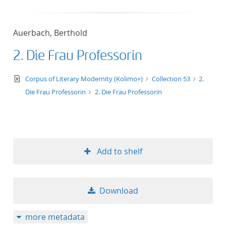
Auerbach, Berthold
2. Die Frau Professorin
text/xml
Corpus of Literary Modernity (Kolimo+)
Collection 53
2.
Die Frau Professorin
2. Die Frau Professorin
Add to shelf
Download
more metadata