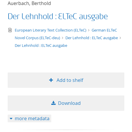
Auerbach, Berthold
title ascending
Der Lehnhold : ELTeC ausgabe
title descending
text/xml
European Literary Text Collection (ELTeC)
German ELTeC
format ascending
Novel Corpus (ELTeC-deu)
Der Lehnhold : ELTeC ausgabe
Der Lehnhold : ELTeC ausgabe
format descendin
publication date 
Add to shelf
publication date 
Download
10
more metadata
20