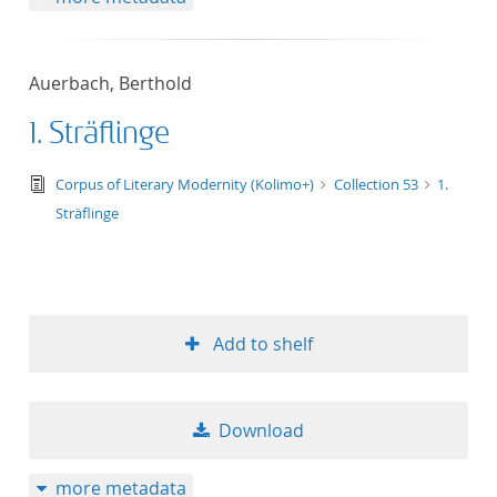
Auerbach, Berthold
1. Sträflinge
text/tg.edition+tg.aggregation+xml
Corpus of Literary Modernity (Kolimo+)
Collection 53
1.
Sträflinge
Add to shelf
Download
more metadata