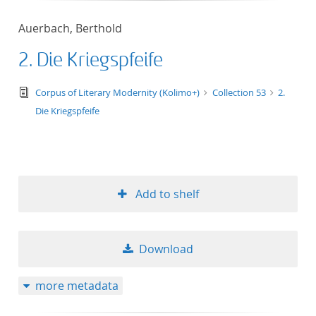
Auerbach, Berthold
2. Die Kriegspfeife
text/tg.edition+tg.aggregation+xml
Corpus of Literary Modernity (Kolimo+)
Collection 53
2.
Die Kriegspfeife
Add to shelf
Download
more metadata