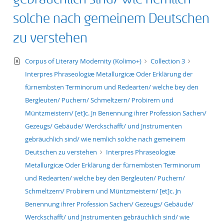
50
solche nach gemeinem Deutschen
zu verstehen
text/xml
Corpus of Literary Modernity (Kolimo+)
Collection 3
Interpres Phraseologiæ Metallurgicæ Oder Erklärung der
fürnembsten Terminorum und Redearten/ welche bey den
Bergleuten/ Puchern/ Schmeltzern/ Probirern und
Müntzmeistern/ [et]c. Jn Benennung ihrer Profession Sachen/
Gezeugs/ Gebäude/ Werckschafft/ und Jnstrumenten
gebräuchlich sind/ wie nemlich solche nach gemeinem
Deutschen zu verstehen
Interpres Phraseologiæ
Metallurgicæ Oder Erklärung der fürnembsten Terminorum
und Redearten/ welche bey den Bergleuten/ Puchern/
Schmeltzern/ Probirern und Müntzmeistern/ [et]c. Jn
Benennung ihrer Profession Sachen/ Gezeugs/ Gebäude/
Werckschafft/ und Jnstrumenten gebräuchlich sind/ wie