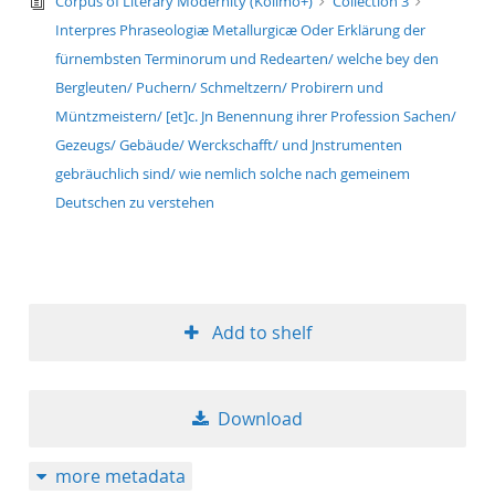
text/tg.edition+tg.aggregation+xml
Corpus of Literary Modernity (Kolimo+)
Collection 3
Interpres Phraseologiæ Metallurgicæ Oder Erklärung der
fürnembsten Terminorum und Redearten/ welche bey den
Bergleuten/ Puchern/ Schmeltzern/ Probirern und
Müntzmeistern/ [et]c. Jn Benennung ihrer Profession Sachen/
Gezeugs/ Gebäude/ Werckschafft/ und Jnstrumenten
gebräuchlich sind/ wie nemlich solche nach gemeinem
Deutschen zu verstehen
Add to shelf
Download
more metadata