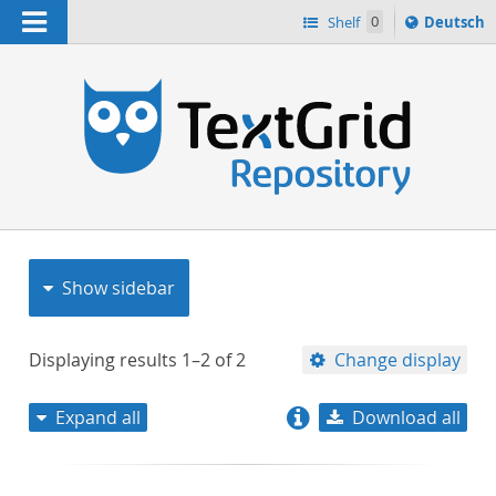
Navigation
Sprache
Shelf
0
Deutsch
ï¿½ndern
nach
h
Show sidebar
Displaying results
1–2
of
2
Change display
Expand all
Download all
relevance