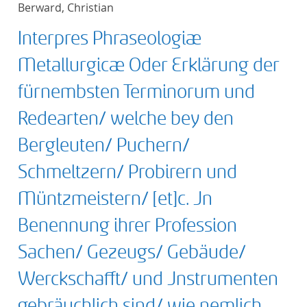
Berward, Christian
title ascending
Interpres Phraseologiæ
title descending
Metallurgicæ Oder Erklärung der
format ascending
fürnembsten Terminorum und
Redearten/ welche bey den
format descendin
Bergleuten/ Puchern/
publication date 
Schmeltzern/ Probirern und
publication date 
Müntzmeistern/ [et]c. Jn
Benennung ihrer Profession
Sachen/ Gezeugs/ Gebäude/
10
Werckschafft/ und Jnstrumenten
20
gebräuchlich sind/ wie nemlich