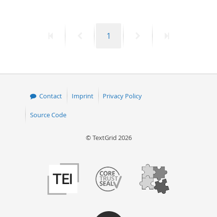
First
Previous
Page
Next
Last
1
page
page
page
page
Contact
Imprint
Privacy Policy
Source Code
© TextGrid 2026