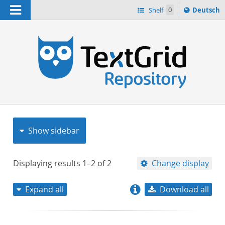
Navigation
Sprache
Shelf
0
Deutsch
ï¿½ndern
nach
h
Show sidebar
Displaying results
1–2
of
2
Change display
Expand all
Download all
relevance