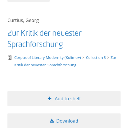
50
Curtius, Georg
Zur Kritik der neuesten
Sprachforschung
text/tg.edition+tg.aggregation+xml
Corpus of Literary Modernity (Kolimo+)
Collection 3
Zur
Kritik der neuesten Sprachforschung
Add to shelf
Download