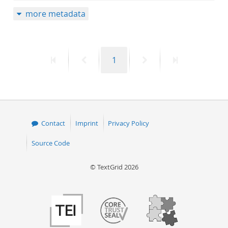
more metadata
First
Previous
Page
Next
Last
1
page
page
page
page
Contact
Imprint
Privacy Policy
Source Code
© TextGrid 2026