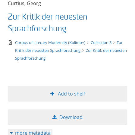
Curtius, Georg
title ascending
Zur Kritik der neuesten
title descending
Sprachforschung
format ascending
text/xml
Corpus of Literary Modernity (Kolimo+)
Collection 3
Zur
Kritik der neuesten Sprachforschung
Zur Kritik der neuesten
format descendin
Sprachforschung
publication date 
publication date 
Add to shelf
10
Download
20
more metadata