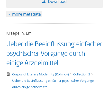
Download
50
more metadata
Kraepelin, Emil
Ueber die Beeinflussung einfacher
psychischer Vorgänge durch
einige Arzneimittel
text/tg.edition+tg.aggregation+xml
Corpus of Literary Modernity (Kolimo+)
Collection 2
Ueber die Beeinflussung einfacher psychischer Vorgänge
durch einige Arzneimittel