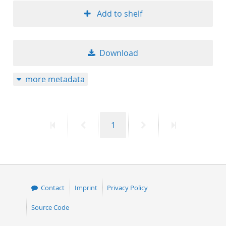
Add to shelf
Download
more metadata
First
Previous
Page
Next
Last
1
page
page
page
page
Contact
Imprint
Privacy Policy
Source Code