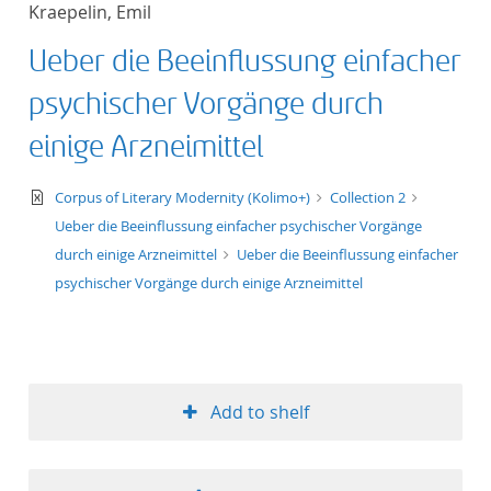
Kraepelin, Emil
title ascending
Ueber die Beeinflussung einfacher
title descending
psychischer Vorgänge durch
format ascending
einige Arzneimittel
format descendin
text/xml
Corpus of Literary Modernity (Kolimo+)
Collection 2
Ueber die Beeinflussung einfacher psychischer Vorgänge
publication date 
durch einige Arzneimittel
Ueber die Beeinflussung einfacher
psychischer Vorgänge durch einige Arzneimittel
publication date 
10
Add to shelf
20