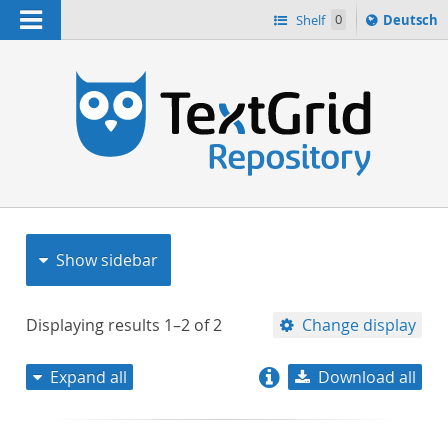
Navigation
Sprache
Shelf
0
Deutsch
ï¿½ndern
nach
h
Show sidebar
Displaying results
1–2
of
2
Change display
Expand all
Download all
relevance