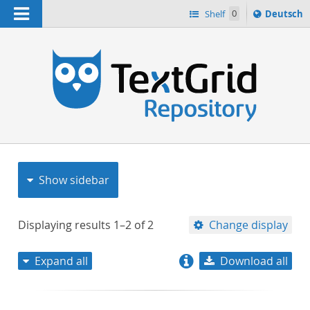
Navigation
Sprache
Shelf
0
Deutsch
ï¿½ndern
nach
h
Show sidebar
Displaying results
1–2
of
2
Change display
Expand all
Download all
relevance