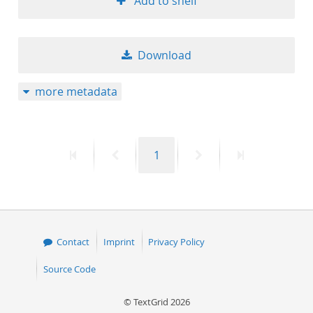
Add to shelf
Download
more metadata
First
Previous
Page
Next
Last
1
page
page
page
page
Contact
Imprint
Privacy Policy
Source Code
© TextGrid 2026