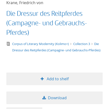
Krane, Friedrich von
title ascending
Die Dressur des Reitpferdes
title descending
(Campagne- und Gebrauchs-
format ascending
Pferdes)
format descendin
text/tg.edition+tg.aggregation+xml
Corpus of Literary Modernity (Kolimo+)
Collection 3
Die
Dressur des Reitpferdes (Campagne- und Gebrauchs-Pferdes)
publication date 
publication date 
Add to shelf
10
Download
20