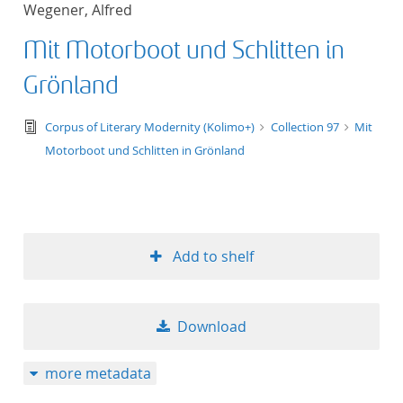
Wegener, Alfred
title ascending
Mit Motorboot und Schlitten in
title descending
Grönland
format ascending
text/tg.edition+tg.aggregation+xml
Corpus of Literary Modernity (Kolimo+)
Collection 97
Mit
Motorboot und Schlitten in Grönland
format descendin
publication date 
publication date 
Add to shelf
Download
10
more metadata
20