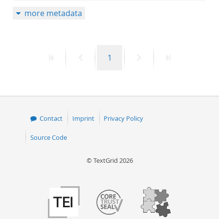
more metadata
First
Previous
Page
Next
Last
1
page
page
page
page
Contact
Imprint
Privacy Policy
Source Code
© TextGrid 2026