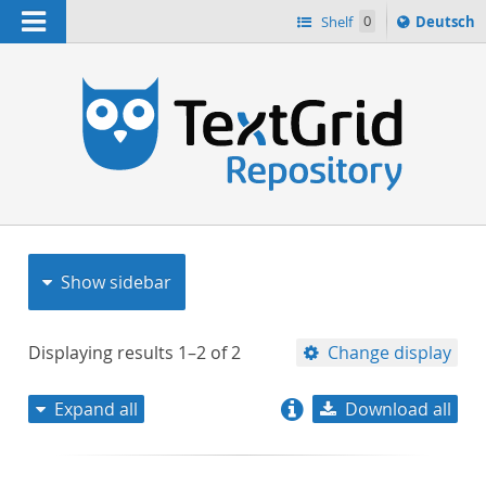
Navigation
Sprache
Shelf
0
Deutsch
ï¿½ndern
nach
h
Show sidebar
Displaying results
1–2
of
2
Change display
Expand all
Download all
relevance