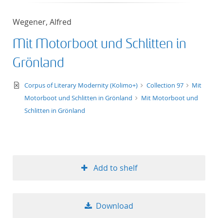
50
Wegener, Alfred
Mit Motorboot und Schlitten in
Grönland
text/xml
Corpus of Literary Modernity (Kolimo+)
Collection 97
Mit
Motorboot und Schlitten in Grönland
Mit Motorboot und
Schlitten in Grönland
Add to shelf
Download