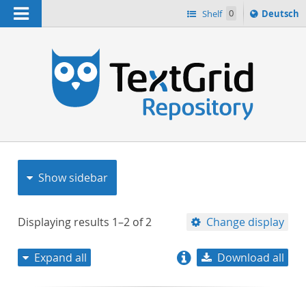
Navigation
Sprache
Shelf
0
Deutsch
ï¿½ndern
nach
h
Show sidebar
Displaying results
1–2
of
2
Change display
Expand all
Download all
relevance