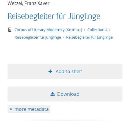
Wetzel, Franz Xaver
title ascending
Reisebegleiter für Jünglinge
title descending
text/xml
Corpus of Literary Modernity (Kolimo+)
Collection 4
format ascending
Reisebegleiter für Jünglinge
Reisebegleiter für Jünglinge
format descendin
publication date 
Add to shelf
publication date 
Download
10
more metadata
20