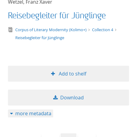
Wetzel, Franz Xaver
50
Reisebegleiter für Jünglinge
text/tg.edition+tg.aggregation+xml
Corpus of Literary Modernity (Kolimo+)
Collection 4
Reisebegleiter für Jünglinge
Add to shelf
Download
more metadata