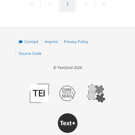
First
Previous
Page
Next
Last
1
page
page
page
page
Contact
Imprint
Privacy Policy
Source Code
© TextGrid 2026