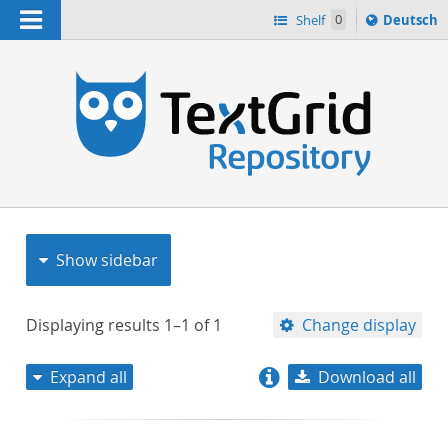
Navigation
Sprache
Shelf
0
Deutsch
ï¿½ndern
nach
h
Show sidebar
Displaying results
1–1
of
1
Change display
Expand all
Download all
relevance