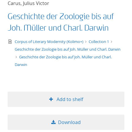
Carus, Julius Victor
title ascending
Geschichte der Zoologie bis auf
title descending
Joh. Müller und Charl. Darwin
format ascending
text/xml
Corpus of Literary Modernity (Kolimo+)
Collection 1
Geschichte der Zoologie bis auf Joh. Müller und Charl. Darwin
format descendin
Geschichte der Zoologie bis auf Joh. Müller und Charl.
Darwin
publication date 
publication date 
Add to shelf
10
Download
20