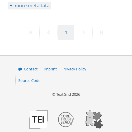
more metadata
50
First
Previous
Page
Next
Last
1
page
page
page
page
Contact
Imprint
Privacy Policy
Source Code
© TextGrid 2026