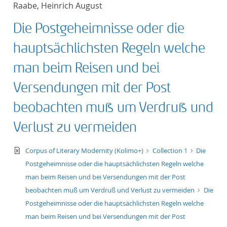
Raabe, Heinrich August
title ascending
Die Postgeheimnisse oder die
title descending
hauptsächlichsten Regeln welche
format ascending
man beim Reisen und bei
Versendungen mit der Post
format descendin
beobachten muß um Verdruß und
publication date 
Verlust zu vermeiden
publication date 
text/xml
Corpus of Literary Modernity (Kolimo+)
Collection 1
Die
Postgeheimnisse oder die hauptsächlichsten Regeln welche
man beim Reisen und bei Versendungen mit der Post
10
beobachten muß um Verdruß und Verlust zu vermeiden
Die
Postgeheimnisse oder die hauptsächlichsten Regeln welche
20
man beim Reisen und bei Versendungen mit der Post