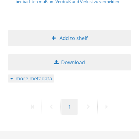
beobachten muß um Verdruß und Verlust zu vermeiden
50
Add to shelf
Download
more metadata
First
Previous
Page
Next
Last
1
page
page
page
page