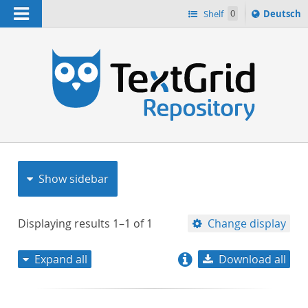
Navigation
Sprache
Shelf
0
Deutsch
ï¿½ndern
nach
h
Show sidebar
Displaying results
1–1
of
1
Change display
Expand all
Download all
relevance