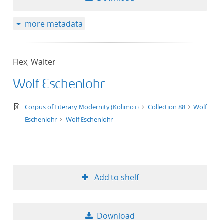
more metadata
Flex, Walter
Wolf Eschenlohr
text/xml
Corpus of Literary Modernity (Kolimo+)
Collection 88
Wolf
Eschenlohr
Wolf Eschenlohr
Add to shelf
Download