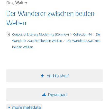
Flex, Walter
title ascending
Der Wanderer zwischen beiden
title descending
Welten
format ascending
text/xml
Corpus of Literary Modernity (Kolimo+)
Collection 44
Der
Wanderer zwischen beiden Welten
Der Wanderer zwischen
format descendin
beiden Welten
publication date 
publication date 
Add to shelf
10
Download
20
more metadata