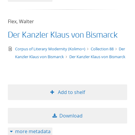
50
Flex, Walter
Der Kanzler Klaus von Bismarck
text/xml
Corpus of Literary Modernity (Kolimo+)
Collection 88
Der
Kanzler Klaus von Bismarck
Der Kanzler Klaus von Bismarck
Add to shelf
Download
more metadata