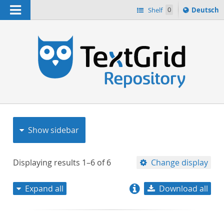
Navigation
Sprache
Shelf
0
Deutsch
ï¿½ndern
nach
h
Show sidebar
Displaying results
1–6
of
6
Change display
Expand all
Download all
relevance