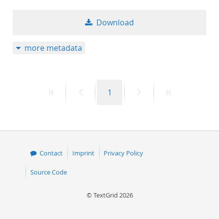
Download
more metadata
First
Previous
Page
Next
Last
1
page
page
page
page
Contact
Imprint
Privacy Policy
Source Code
© TextGrid 2026