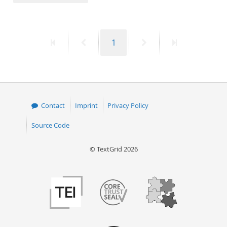
50
First
Previous
Page
Next
Last
1
page
page
page
page
Contact
Imprint
Privacy Policy
Source Code
© TextGrid 2026