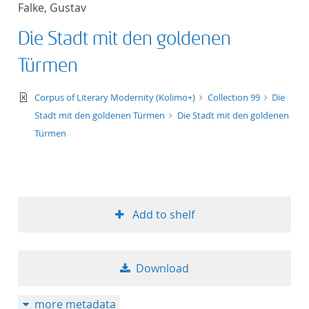
Falke, Gustav
title ascending
Die Stadt mit den goldenen
title descending
Türmen
format ascending
text/xml
Corpus of Literary Modernity (Kolimo+)
Collection 99
Die
Stadt mit den goldenen Türmen
Die Stadt mit den goldenen
format descendin
Türmen
publication date 
publication date 
Add to shelf
10
Download
20
more metadata