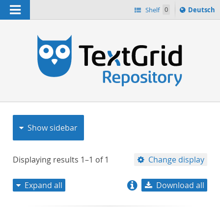
Navigation
Sprache
Shelf
0
Deutsch
ï¿½ndern
nach
h
Show sidebar
Displaying results
1–1
of
1
Change display
Expand all
Download all
relevance