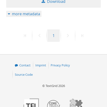
Download
50
more metadata
First
Previous
Page
Next
Last
1
page
page
page
page
Contact
Imprint
Privacy Policy
Source Code
© TextGrid 2026