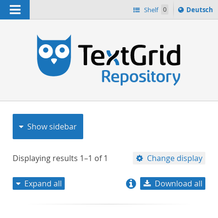
Navigation
Sprache
Shelf
0
Deutsch
ï¿½ndern
nach
h
Show sidebar
Displaying results
1–1
of
1
Change display
Expand all
Download all
relevance