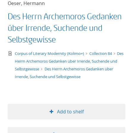
Oeser, Hermann
title ascending
Des Herrn Archemoros Gedanken
title descending
über Irrende, Suchende und
format ascending
Selbstgewisse
format descendin
text/xml
Corpus of Literary Modernity (Kolimo+)
Collection 84
Des
Herrn Archemoros Gedanken über Irrende, Suchende und
publication date 
Selbstgewisse
Des Herrn Archemoros Gedanken über
Irrende, Suchende und Selbstgewisse
publication date 
10
Add to shelf
20