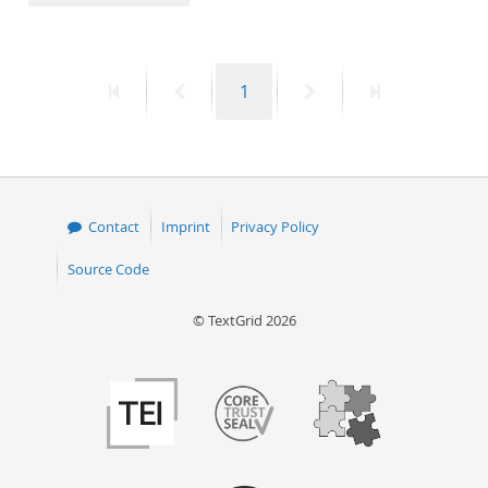
50
First
Previous
Page
Next
Last
1
page
page
page
page
Contact
Imprint
Privacy Policy
Source Code
© TextGrid 2026