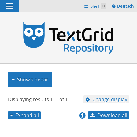
Navigation
Sprache
Shelf
0
Deutsch
ï¿½ndern
nach
h
Show sidebar
Displaying results
1–1
of
1
Change display
Expand all
Download all
relevance