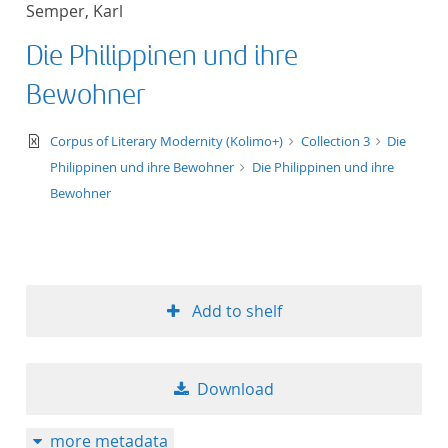
Semper, Karl
title ascending
Die Philippinen und ihre
title descending
Bewohner
format ascending
text/xml
Corpus of Literary Modernity (Kolimo+)
Collection 3
Die
Philippinen und ihre Bewohner
Die Philippinen und ihre
format descendin
Bewohner
publication date 
publication date 
Add to shelf
10
Download
20
more metadata