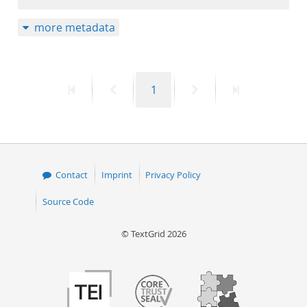
more metadata
First
Previous
Page
Next
Last
1
page
page
page
page
Contact
Imprint
Privacy Policy
Source Code
© TextGrid 2026