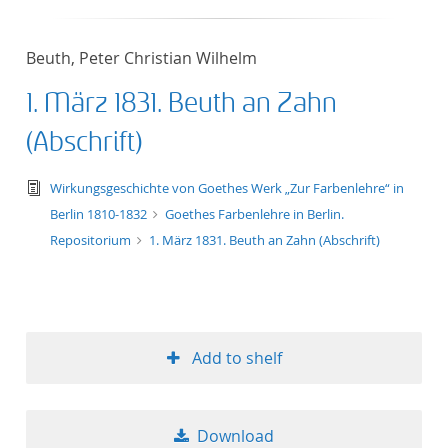
50
Beuth, Peter Christian Wilhelm
1. März 1831. Beuth an Zahn
(Abschrift)
text/tg.edition+tg.aggregation+xml
Wirkungsgeschichte von Goethes Werk „Zur Farbenlehre“ in
Berlin 1810-1832
Goethes Farbenlehre in Berlin.
Repositorium
1. März 1831. Beuth an Zahn (Abschrift)
Add to shelf
Download