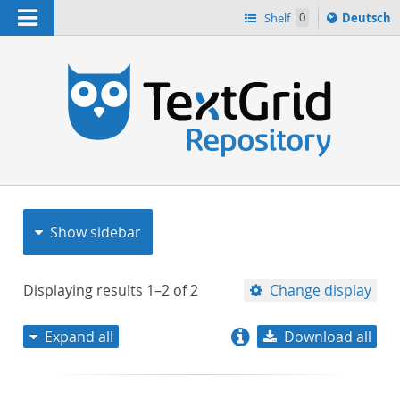
Navigation
Sprache
Shelf
0
Deutsch
ï¿½ndern
nach
h
Show sidebar
Displaying results
1–2
of
2
Change display
Expand all
Download all
relevance