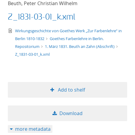
Beuth, Peter Christian Wilhelm
title ascending
Z_1831-03-01_k.xml
title descending
text/xml
Wirkungsgeschichte von Goethes Werk „Zur Farbenlehre“ in
format ascending
Berlin 1810-1832
Goethes Farbenlehre in Berlin.
Repositorium
1. März 1831. Beuth an Zahn (Abschrift)
format descendin
Z_1831-03-01_k.xml
publication date 
publication date 
Add to shelf
10
Download
20
more metadata