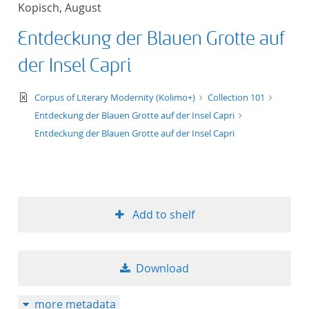
Kopisch, August
title ascending
Entdeckung der Blauen Grotte auf
title descending
der Insel Capri
format ascending
text/xml
Corpus of Literary Modernity (Kolimo+)
Collection 101
Entdeckung der Blauen Grotte auf der Insel Capri
format descendin
Entdeckung der Blauen Grotte auf der Insel Capri
publication date 
publication date 
Add to shelf
10
Download
20
more metadata