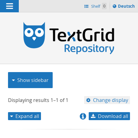
Navigation
Sprache
Shelf
0
Deutsch
ï¿½ndern
nach
h
Show sidebar
Displaying results
1–1
of
1
Change display
Expand all
Download all
relevance