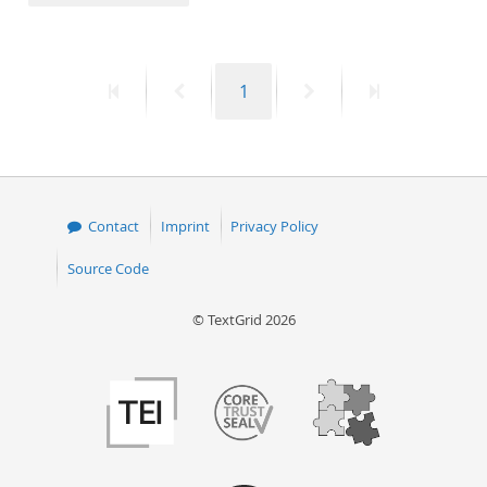
50
First
Previous
Page
Next
Last
1
page
page
page
page
Contact
Imprint
Privacy Policy
Source Code
© TextGrid 2026