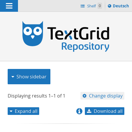
Navigation
Sprache
Shelf
0
Deutsch
ï¿½ndern
nach
h
Show sidebar
Displaying results
1–1
of
1
Change display
Expand all
Download all
relevance