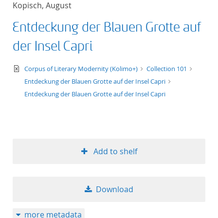
Kopisch, August
title ascending
Entdeckung der Blauen Grotte auf
title descending
der Insel Capri
format ascending
text/xml
Corpus of Literary Modernity (Kolimo+)
Collection 101
Entdeckung der Blauen Grotte auf der Insel Capri
format descendin
Entdeckung der Blauen Grotte auf der Insel Capri
publication date 
publication date 
Add to shelf
10
Download
20
more metadata