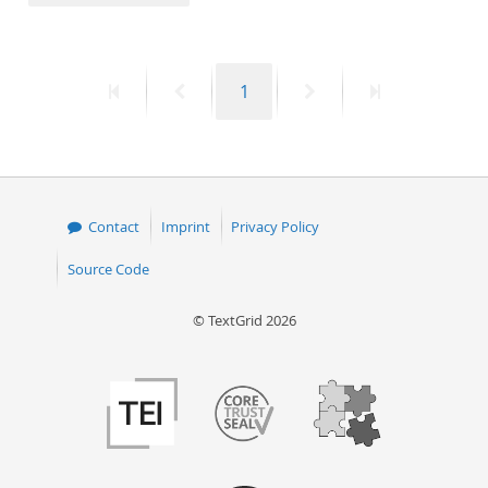
50
First
Previous
Page
Next
Last
1
page
page
page
page
Contact
Imprint
Privacy Policy
Source Code
© TextGrid 2026