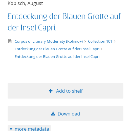
Kopisch, August
title ascending
Entdeckung der Blauen Grotte auf
title descending
der Insel Capri
format ascending
text/xml
Corpus of Literary Modernity (Kolimo+)
Collection 101
Entdeckung der Blauen Grotte auf der Insel Capri
format descendin
Entdeckung der Blauen Grotte auf der Insel Capri
publication date 
publication date 
Add to shelf
10
Download
20
more metadata