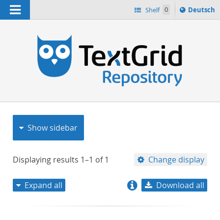
Navigation
Sprache
Shelf
0
Deutsch
ï¿½ndern
nach
h
Show sidebar
Displaying results
1–1
of
1
Change display
Expand all
Download all
relevance