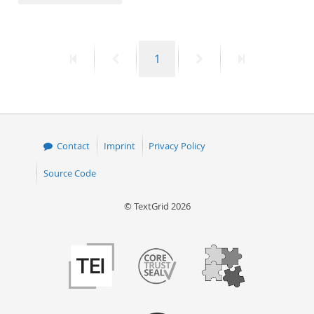
50
First
Previous
Page
Next
Last
1
page
page
page
page
Contact
Imprint
Privacy Policy
Source Code
© TextGrid 2026