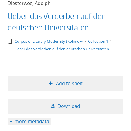
Diesterweg, Adolph
title ascending
Ueber das Verderben auf den
title descending
deutschen Universitäten
format ascending
text/tg.edition+tg.aggregation+xml
Corpus of Literary Modernity (Kolimo+)
Collection 1
Ueber das Verderben auf den deutschen Universitäten
format descendin
publication date 
publication date 
Add to shelf
Download
10
more metadata
20