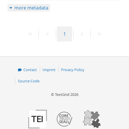
more metadata
First
Previous
Page
Next
Last
1
page
page
page
page
Contact
Imprint
Privacy Policy
Source Code
© TextGrid 2026