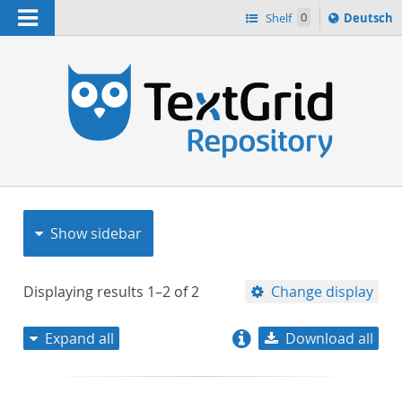
Navigation
Sprache
Shelf
0
Deutsch
ï¿½ndern
nach
h
Show sidebar
Displaying results
1–2
of
2
Change display
Expand all
Download all
relevance