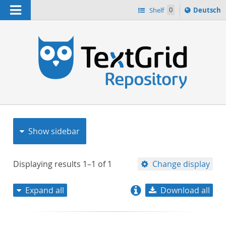
Navigation
Sprache
Shelf
0
Deutsch
ï¿½ndern
nach
h
Show sidebar
Displaying results
1–1
of
1
Change display
Expand all
Download all
relevance