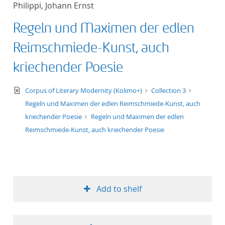
Philippi, Johann Ernst
title ascending
Regeln und Maximen der edlen
title descending
Reimschmiede-Kunst, auch
format ascending
kriechender Poesie
format descendin
text/xml
Corpus of Literary Modernity (Kolimo+)
Collection 3
Regeln und Maximen der edlen Reimschmiede-Kunst, auch
publication date 
kriechender Poesie
Regeln und Maximen der edlen
Reimschmiede-Kunst, auch kriechender Poesie
publication date 
10
Add to shelf
20