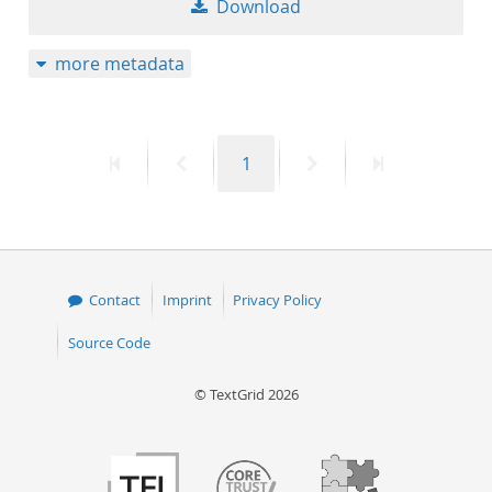
Download
50
more metadata
First
Previous
Page
Next
Last
1
page
page
page
page
Contact
Imprint
Privacy Policy
Source Code
© TextGrid 2026