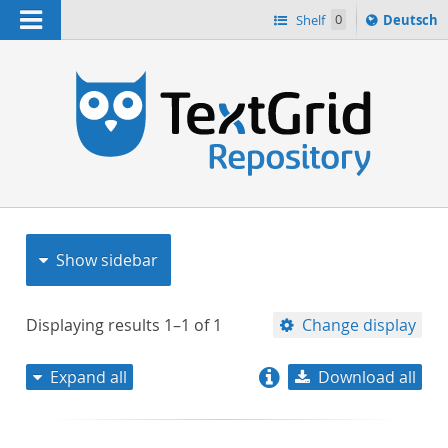
Navigation
Sprache
Shelf
0
Deutsch
ï¿½ndern
nach
h
Show sidebar
Displaying results
1–1
of
1
Change display
Expand all
Download all
relevance