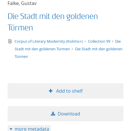
Falke, Gustav
title ascending
Die Stadt mit den goldenen
title descending
Türmen
format ascending
text/xml
Corpus of Literary Modernity (Kolimo+)
Collection 99
Die
Stadt mit den goldenen Türmen
Die Stadt mit den goldenen
format descendin
Türmen
publication date 
publication date 
Add to shelf
10
Download
20
more metadata