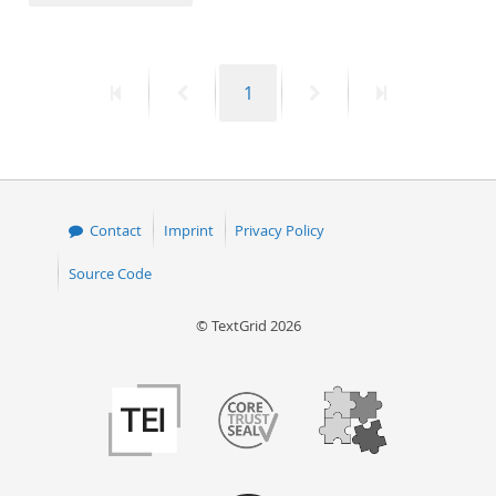
50
First
Previous
Page
Next
Last
1
page
page
page
page
Contact
Imprint
Privacy Policy
Source Code
© TextGrid 2026